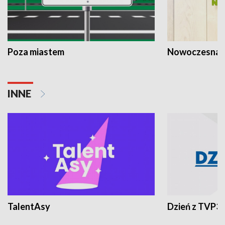
Poza miastem
Nowoczesna 
INNE
TalentAsy
Dzień z TVP3