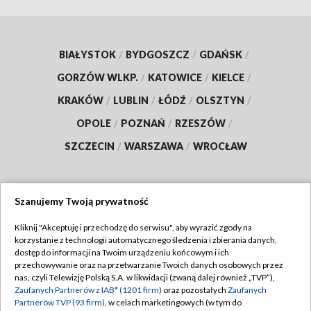
BIAŁYSTOK
/
BYDGOSZCZ
/
GDAŃSK
/
GORZÓW WLKP.
/
KATOWICE
/
KIELCE
/
KRAKÓW
/
LUBLIN
/
ŁÓDŹ
/
OLSZTYN
/
OPOLE
/
POZNAŃ
/
RZESZÓW
/
SZCZECIN
/
WARSZAWA
/
WROCŁAW
Szanujemy Twoją prywatność
Dołącz do nas:
Kliknij "Akceptuję i przechodzę do serwisu", aby wyrazić zgody na
korzystanie z technologii automatycznego śledzenia i zbierania danych,
TVP
dostęp do informacji na Twoim urządzeniu końcowym i ich
Abonament TVP
przechowywanie oraz na przetwarzanie Twoich danych osobowych przez
Regulamin TVP
nas, czyli Telewizję Polską S.A. w likwidacji (zwaną dalej również „TVP”),
Emisja w TVP
Zaufanych Partnerów z IAB* (1201 firm)
oraz pozostałych
Zaufanych
Polityka prywatności
Partnerów TVP (93 firm)
, w celach marketingowych (w tym do
Centrum informacji TVP