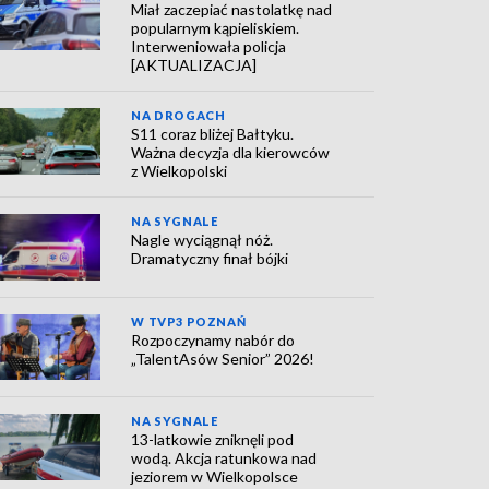
Miał zaczepiać nastolatkę nad
popularnym kąpieliskiem.
Interweniowała policja
[AKTUALIZACJA]
NA DROGACH
S11 coraz bliżej Bałtyku.
Ważna decyzja dla kierowców
z Wielkopolski
NA SYGNALE
Nagle wyciągnął nóż.
Dramatyczny finał bójki
W TVP3 POZNAŃ
Rozpoczynamy nabór do
„TalentAsów Senior” 2026!
NA SYGNALE
13-latkowie zniknęli pod
wodą. Akcja ratunkowa nad
jeziorem w Wielkopolsce