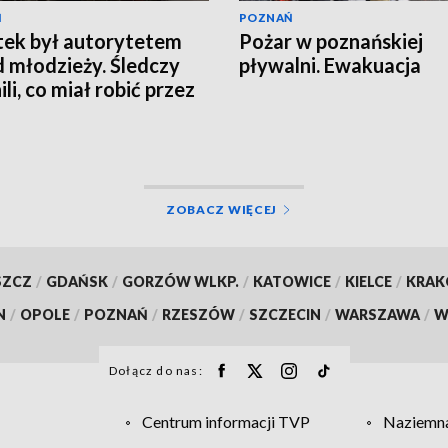
Ń
POZNAŃ
tek był autorytetem
Pożar w poznańskiej
 młodzieży. Śledczy
pływalni. Ewakuacja
li, co miał robić przez
ZOBACZ WIĘCEJ
SZCZ
/
GDAŃSK
/
GORZÓW WLKP.
/
KATOWICE
/
KIELCE
/
KRA
N
/
OPOLE
/
POZNAŃ
/
RZESZÓW
/
SZCZECIN
/
WARSZAWA
/
W
Dołącz do nas:
Centrum informacji TVP
Naziemna