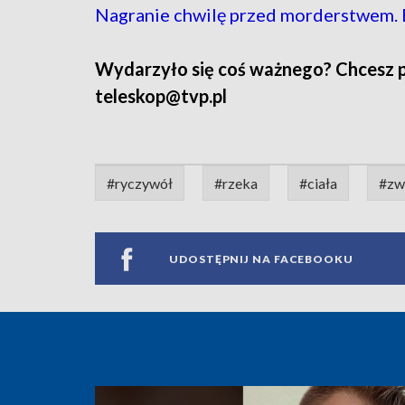
Nagranie chwilę przed morderstwem. B
Wydarzyło się coś ważnego? Chcesz pod
teleskop@tvp.pl
#ryczywół
#rzeka
#ciała
#zw
UDOSTĘPNIJ NA FACEBOOKU