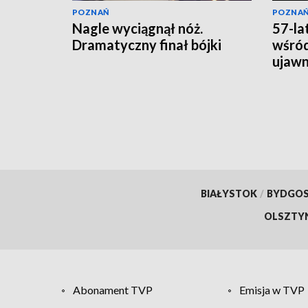
POZNAŃ
POZNA
Nagle wyciągnął nóż.
57-la
Dramatyczny finał bójki
wśród
ujawni
lata
BIAŁYSTOK
/
BYDGO
OLSZTY
Abonament TVP
Emisja w TVP