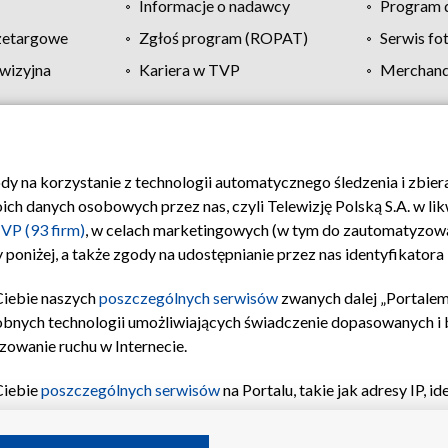
Informacje o nadawcy
Program d
zetargowe
Zgłoś program (ROPAT)
Serwis fo
wizyjna
Kariera w TVP
Merchandi
Polityka prywatności
Moje zgody
Pomoc
Biuro re
ody na korzystanie z technologii automatycznego śledzenia i zbie
 danych osobowych przez nas, czyli Telewizję Polską S.A. w likw
VP (93 firm)
, w celach marketingowych (w tym do zautomatyzow
 poniżej, a także zgody na udostępnianie przez nas identyfikator
Ciebie naszych
poszczególnych serwisów
zwanych dalej „Portalem
obnych technologii umożliwiających świadczenie dopasowanych i be
zowanie ruchu w Internecie.
Ciebie
poszczególnych serwisów
na Portalu, takie jak adresy IP, 
sach Portalu czy historia odwiedzin będą przetwarzane przez TV
ji: przechowywania informacji na urządzeniu lub dostęp do nich,
©2026 Telewizja Polska S.A. w likwidacji