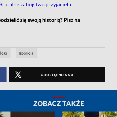
rutalne zabójstwo przyjaciela
zielić się swoją historią? Pisz na
łoki
#policja
UDOSTĘPNIJ NA X
ZOBACZ TAKŻE