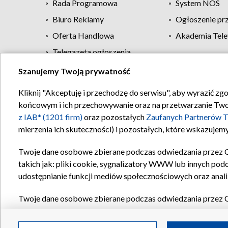
Rada Programowa
System NOS
Biuro Reklamy
Ogłoszenie pr
Oferta Handlowa
Akademia Tele
Telegazeta ogłoszenia
Szanujemy Twoją prywatność
Regulamin TVP
Kliknij "Akceptuję i przechodzę do serwisu", aby wyrazić zg
końcowym i ich przechowywanie oraz na przetwarzanie Twoich
z IAB* (1201 firm)
oraz pozostałych
Zaufanych Partnerów T
mierzenia ich skuteczności) i pozostałych, które wskazujemy
Twoje dane osobowe zbierane podczas odwiedzania przez 
takich jak: pliki cookie, sygnalizatory WWW lub innych pod
udostępnianie funkcji mediów społecznościowych oraz anali
Twoje dane osobowe zbierane podczas odwiedzania przez 
plików cookie, informacje o Twoich wyszukiwaniach w serwi
Partnerów TVP
dla realizacji następujących celów i funkc