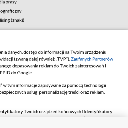
la prasy
tograficzny
sing (znaki)
klamy
Kontakt
rania danych, dostęp do informacji na Twoim urządzeniu
idacji (zwaną dalej również „TVP”),
Zaufanych Partnerów
anego dopasowania reklam do Twoich zainteresowań i
a PPID do Google.
”, w tym informacje zapisywane za pomocą technologii
zpiecznych usług, personalizację treści oraz reklam,
identyfikatory Twoich urządzeń końcowych i identyfikatory
P,
Zaufanych Partnerów z IAB
oraz pozostałych
Zaufanych
 wyboru podstawowych reklam, wyboru spersonalizowanych