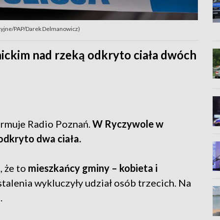
tracyjne/PAP/Darek Delmanowicz)
ckim nad rzeką odkryto ciała dwóch
ormuje Radio Poznań.
W Ryczywole w
odkryto dwa ciała.
, że to
mieszkańcy gminy – kobieta i
talenia wykluczyły udział osób trzecich. Na
.