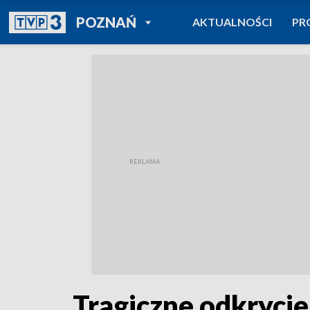
POWRÓT DO
POZNAŃ
AKTUALNOŚCI
PR
TVP REGIONY
Tragiczne odkryci