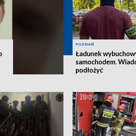
POZNAŃ
o
Ładunek wybuchow
samochodem. Wiado
podłożyć