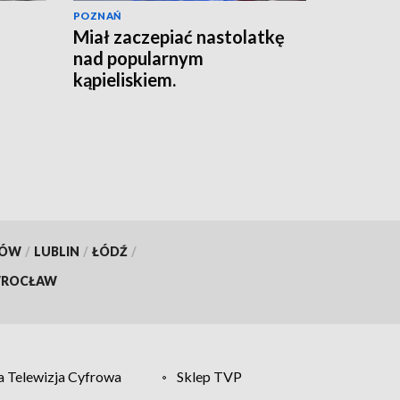
POZNAŃ
Miał zaczepiać nastolatkę
nad popularnym
kąpieliskiem.
Interweniowała policja
[AKTUALIZACJA]
KÓW
/
LUBLIN
/
ŁÓDŹ
/
ROCŁAW
 Telewizja Cyfrowa
Sklep TVP