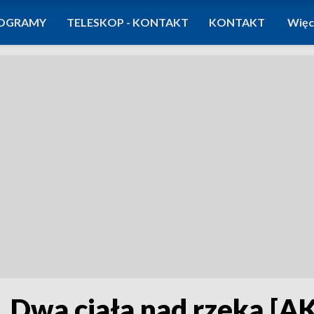
OGRAMY
TELESKOP - KONTAKT
KONTAKT
Więc
e. Dwa ciała nad rzeką 