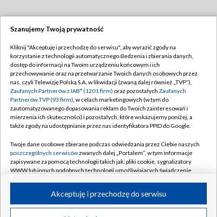
Szanujemy Twoją prywatność
Dołącz do nas:
Kliknij "Akceptuję i przechodzę do serwisu", aby wyrazić zgody na
korzystanie z technologii automatycznego śledzenia i zbierania danych,
TVP
dostęp do informacji na Twoim urządzeniu końcowym i ich
Abonament TVP
przechowywanie oraz na przetwarzanie Twoich danych osobowych przez
Regulamin TVP
nas, czyli Telewizję Polską S.A. w likwidacji (zwaną dalej również „TVP”),
Emisja w TVP
Polityka prywatności
Zaufanych Partnerów z IAB* (1201 firm)
oraz pozostałych
Zaufanych
Partnerów TVP (93 firm)
, w celach marketingowych (w tym do
Centrum informacji TVP
Moje zgody
zautomatyzowanego dopasowania reklam do Twoich zainteresowań i
mierzenia ich skuteczności) i pozostałych, które wskazujemy poniżej, a
Naziemna Telewizja Cyfrowa
Pomoc
także zgody na udostępnianie przez nas identyfikatora PPID do Google.
Sklep TVP
Biuro reklamy
Twoje dane osobowe zbierane podczas odwiedzania przez Ciebie naszych
Rada Programowa
Kontakt
poszczególnych serwisów
zwanych dalej „Portalem”, w tym informacje
zapisywane za pomocą technologii takich jak: pliki cookie, sygnalizatory
System NOS
WWW lub innych podobnych technologii umożliwiających świadczenie
dopasowanych i bezpiecznych usług, personalizację treści oraz reklam,
Informacje o nadawcy
Kanały
udostępnianie funkcji mediów społecznościowych oraz analizowanie
Akceptuję i przechodzę do serwisu
ruchu w Internecie.
Program dla prasy
©2026 Telewizja Polska S.A. w likwidacji
Biuro Reklamy
Twoje dane osobowe zbierane podczas odwiedzania przez Ciebie