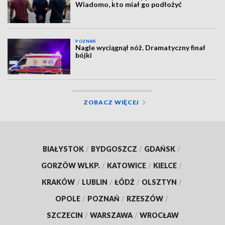
Wiadomo, kto miał go podłożyć
POZNAŃ
Nagle wyciągnął nóż. Dramatyczny finał
bójki
ZOBACZ WIĘCEJ
BIAŁYSTOK
/
BYDGOSZCZ
/
GDAŃSK
/
GORZÓW WLKP.
/
KATOWICE
/
KIELCE
/
KRAKÓW
/
LUBLIN
/
ŁÓDŹ
/
OLSZTYN
/
OPOLE
/
POZNAŃ
/
RZESZÓW
/
SZCZECIN
/
WARSZAWA
/
WROCŁAW