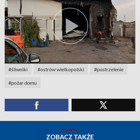
#śliwniki
#ostrów wielkopolski
#postrzelenie
#pożar domu
ZOBACZ TAKŻE