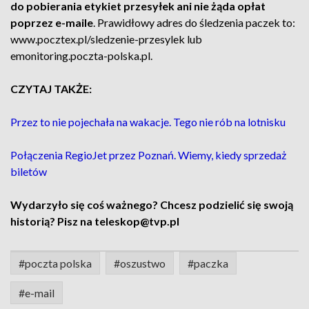
do pobierania etykiet przesyłek ani nie żąda opłat
poprzez e-maile
. Prawidłowy adres do śledzenia paczek to:
www.pocztex.pl/sledzenie-przesylek lub
emonitoring.poczta-polska.pl.
CZYTAJ TAKŻE:
Przez to nie pojechała na wakacje. Tego nie rób na lotnisku
Połączenia RegioJet przez Poznań. Wiemy, kiedy sprzedaż
biletów
Wydarzyło się coś ważnego? Chcesz podzielić się swoją
historią? Pisz na teleskop@tvp.pl
#poczta polska
#oszustwo
#paczka
#e-mail