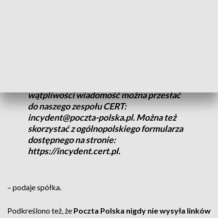
By się chronić, wystarczy zachować
czujność. Jeśli wiadomość Cię zaskakuje,
budzi niepokój lub każe „natychmiast coś
opłacić” – warto dwa razy się zastanowić i
zweryfikować nadawcę, a na pewno nie
klikać pochopnie. W przypadku
wątpliwości wiadomość można przesłać
do naszego zespołu CERT:
incydent@poczta-polska.pl. Można też
skorzystać z ogólnopolskiego formularza
dostępnego na stronie:
https://incydent.cert.pl.
– podaje spółka.
Podkreślono też, że
Poczta Polska nigdy nie wysyła linków