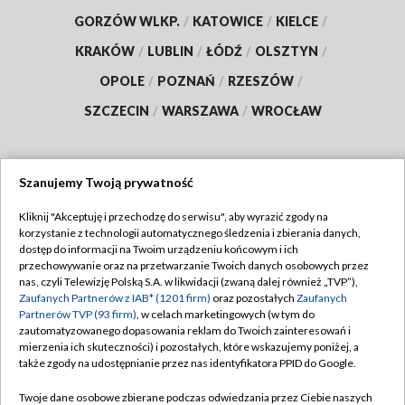
GORZÓW WLKP.
/
KATOWICE
/
KIELCE
/
KRAKÓW
/
LUBLIN
/
ŁÓDŹ
/
OLSZTYN
/
OPOLE
/
POZNAŃ
/
RZESZÓW
/
SZCZECIN
/
WARSZAWA
/
WROCŁAW
Szanujemy Twoją prywatność
Dołącz do nas:
Kliknij "Akceptuję i przechodzę do serwisu", aby wyrazić zgody na
korzystanie z technologii automatycznego śledzenia i zbierania danych,
TVP
dostęp do informacji na Twoim urządzeniu końcowym i ich
Abonament TVP
przechowywanie oraz na przetwarzanie Twoich danych osobowych przez
Regulamin TVP
nas, czyli Telewizję Polską S.A. w likwidacji (zwaną dalej również „TVP”),
Emisja w TVP
Polityka prywatności
Zaufanych Partnerów z IAB* (1201 firm)
oraz pozostałych
Zaufanych
Partnerów TVP (93 firm)
, w celach marketingowych (w tym do
Centrum informacji TVP
Moje zgody
zautomatyzowanego dopasowania reklam do Twoich zainteresowań i
mierzenia ich skuteczności) i pozostałych, które wskazujemy poniżej, a
Naziemna Telewizja Cyfrowa
Pomoc
także zgody na udostępnianie przez nas identyfikatora PPID do Google.
Sklep TVP
Biuro reklamy
Twoje dane osobowe zbierane podczas odwiedzania przez Ciebie naszych