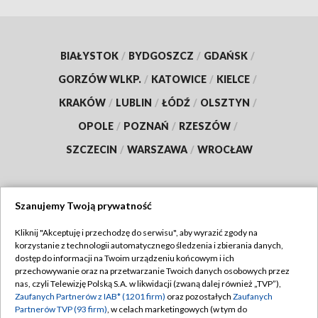
BIAŁYSTOK
/
BYDGOSZCZ
/
GDAŃSK
/
GORZÓW WLKP.
/
KATOWICE
/
KIELCE
/
KRAKÓW
/
LUBLIN
/
ŁÓDŹ
/
OLSZTYN
/
OPOLE
/
POZNAŃ
/
RZESZÓW
/
SZCZECIN
/
WARSZAWA
/
WROCŁAW
Szanujemy Twoją prywatność
Dołącz do nas:
Kliknij "Akceptuję i przechodzę do serwisu", aby wyrazić zgody na
korzystanie z technologii automatycznego śledzenia i zbierania danych,
TVP
dostęp do informacji na Twoim urządzeniu końcowym i ich
Abonament TVP
przechowywanie oraz na przetwarzanie Twoich danych osobowych przez
Regulamin TVP
nas, czyli Telewizję Polską S.A. w likwidacji (zwaną dalej również „TVP”),
Emisja w TVP
Zaufanych Partnerów z IAB* (1201 firm)
oraz pozostałych
Zaufanych
Polityka prywatności
Partnerów TVP (93 firm)
, w celach marketingowych (w tym do
Centrum informacji TVP