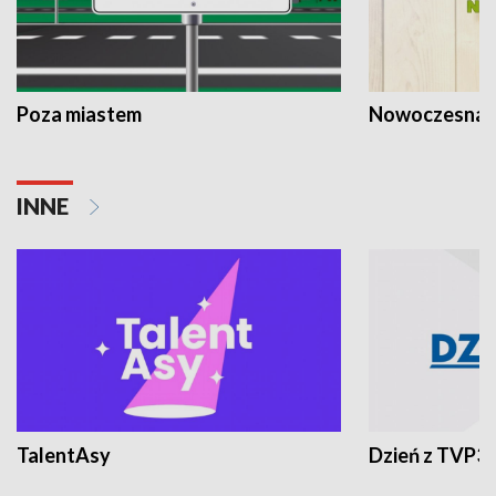
Poza miastem
Nowoczesna 
INNE
TalentAsy
Dzień z TVP3