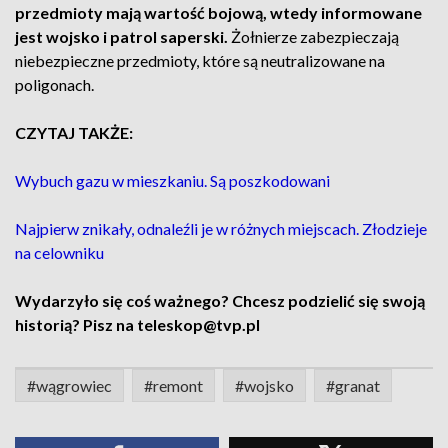
przedmioty mają wartość bojową, wtedy informowane
jest wojsko i patrol saperski.
Żołnierze zabezpieczają
niebezpieczne przedmioty, które są neutralizowane na
poligonach.
CZYTAJ TAKŻE:
Wybuch gazu w mieszkaniu. Są poszkodowani
Najpierw znikały, odnaleźli je w różnych miejscach. Złodzieje
na celowniku
Wydarzyło się coś ważnego? Chcesz podzielić się swoją
historią? Pisz na teleskop@tvp.pl
#wągrowiec
#remont
#wojsko
#granat