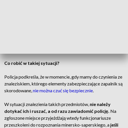
odłamków – te mogą razić w promieniu
200 metrów
– mówi asp. Dominik Zieliński z Komendy Powiatowej Policji
w Wągrowcu.
CZYTAJ TAKŻE:
Co robić w takiej sytuacji?
Policja podkreśla, że w momencie, gdy mamy do czynienia ze
znaleziskiem, którego elementy zabezpieczające zapalnik są
skorodowane,
nie można czuć się bezpiecznie
.
W sytuacji znalezienia takich przedmiotów,
nie należy
dotykać ich i ruszać, a od razu zawiadomić policję.
Na
zgłoszone miejsce przyjeżdżają wtedy funkcjonariusze
przeszkoleni do rozpoznania minersko-saperskiego, a
jeśli