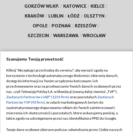
GORZÓW WLKP.
/
KATOWICE
/
KIELCE
/
KRAKÓW
/
LUBLIN
/
ŁÓDŹ
/
OLSZTYN
/
OPOLE
/
POZNAŃ
/
RZESZÓW
/
SZCZECIN
/
WARSZAWA
/
WROCŁAW
Szanujemy Twoją prywatność
Dołącz do nas:
Kliknij "Akceptuję i przechodzę do serwisu", aby wyrazić zgody na
korzystanie z technologii automatycznego śledzenia i zbierania danych,
TVP
dostęp do informacji na Twoim urządzeniu końcowym i ich
Abonament TVP
przechowywanie oraz na przetwarzanie Twoich danych osobowych przez
Regulamin TVP
nas, czyli Telewizję Polską S.A. w likwidacji (zwaną dalej również „TVP”),
Emisja w TVP
Polityka prywatności
Zaufanych Partnerów z IAB* (1201 firm)
oraz pozostałych
Zaufanych
Partnerów TVP (93 firm)
, w celach marketingowych (w tym do
Centrum informacji TVP
Moje zgody
zautomatyzowanego dopasowania reklam do Twoich zainteresowań i
mierzenia ich skuteczności) i pozostałych, które wskazujemy poniżej, a
Naziemna Telewizja Cyfrowa
Pomoc
także zgody na udostępnianie przez nas identyfikatora PPID do Google.
Sklep TVP
Biuro reklamy
Twoje dane osobowe zbierane podczas odwiedzania przez Ciebie naszych