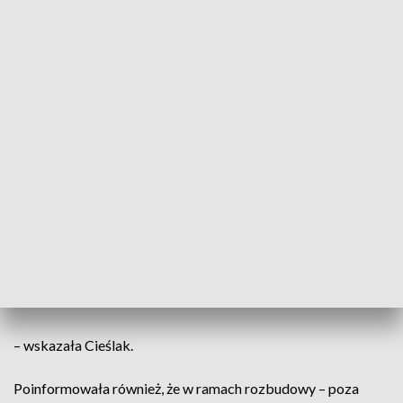
CZYTAJ TEŻ:
Pościg przez dwa województwa. Nie żyje
38-latek [ZDJĘCIA]
Drogi dla pieszych i rowerów
W pierwszej kolejności zostanie
opracowany projekt czasowej organizacji
ruchu obowiązujący w trakcie
prowadzenia robót budowlanych. Po jego
zatwierdzeniu zostanie przekazany plac
budowy i rozpocznie się realizacja
– wskazała Cieślak.
Poinformowała również, że w ramach rozbudowy – poza