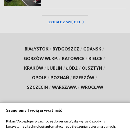
ZOBACZ WIĘCEJ
BIAŁYSTOK
/
BYDGOSZCZ
/
GDAŃSK
/
GORZÓW WLKP.
/
KATOWICE
/
KIELCE
/
KRAKÓW
/
LUBLIN
/
ŁÓDŹ
/
OLSZTYN
/
OPOLE
/
POZNAŃ
/
RZESZÓW
/
SZCZECIN
/
WARSZAWA
/
WROCŁAW
Szanujemy Twoją prywatność
Dołącz do nas:
Kliknij "Akceptuję i przechodzę do serwisu", aby wyrazić zgody na
korzystanie z technologii automatycznego śledzenia i zbierania danych,
TVP