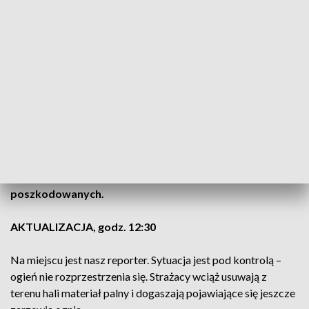
zastępów straży pożarnej.
Wielichowo-Wieś: pożar przetwórni pelletu
W niedzielę rano ok. godz. 10:00 służby otrzymały
zgłoszenie o pożarze przetwórni pelletu w miejscowości
Wielichowo-Wieś
w powiecie grodziskim. Pali się budynek,
w którym przechowywane są
słoma i trociny.
Akcja gaśnicza trwa.
Na miejscu jest 13 zastępów straży
pożarnej.
Na razie
nie ma informacji o osobach
poszkodowanych.
AKTUALIZACJA, godz. 12:30
Na miejscu jest nasz reporter. Sytuacja jest pod kontrolą –
ogień nie rozprzestrzenia się. Strażacy wciąż usuwają z
terenu hali materiał palny i dogaszają pojawiające się jeszcze