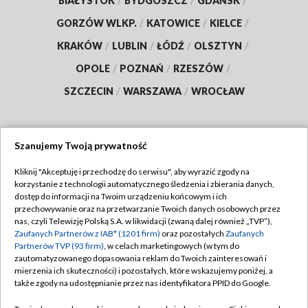
BIAŁYSTOK
/
BYDGOSZCZ
/
GDAŃSK
/
GORZÓW WLKP.
/
KATOWICE
/
KIELCE
/
KRAKÓW
/
LUBLIN
/
ŁÓDŹ
/
OLSZTYN
/
OPOLE
/
POZNAŃ
/
RZESZÓW
/
SZCZECIN
/
WARSZAWA
/
WROCŁAW
Szanujemy Twoją prywatność
Dołącz do nas:
Kliknij "Akceptuję i przechodzę do serwisu", aby wyrazić zgody na
korzystanie z technologii automatycznego śledzenia i zbierania danych,
TVP
dostęp do informacji na Twoim urządzeniu końcowym i ich
Abonament TVP
przechowywanie oraz na przetwarzanie Twoich danych osobowych przez
Regulamin TVP
nas, czyli Telewizję Polską S.A. w likwidacji (zwaną dalej również „TVP”),
Emisja w TVP
Polityka prywatności
Zaufanych Partnerów z IAB* (1201 firm)
oraz pozostałych
Zaufanych
Partnerów TVP (93 firm)
, w celach marketingowych (w tym do
Centrum informacji TVP
Moje zgody
zautomatyzowanego dopasowania reklam do Twoich zainteresowań i
mierzenia ich skuteczności) i pozostałych, które wskazujemy poniżej, a
Naziemna Telewizja Cyfrowa
Pomoc
także zgody na udostępnianie przez nas identyfikatora PPID do Google.
Sklep TVP
Biuro reklamy