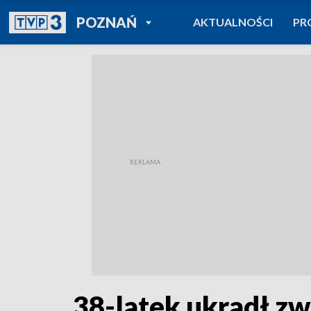
POWRÓT DO
POZNAŃ
AKTUALNOŚCI
PR
TVP REGIONY
38-latek ukradł zwi