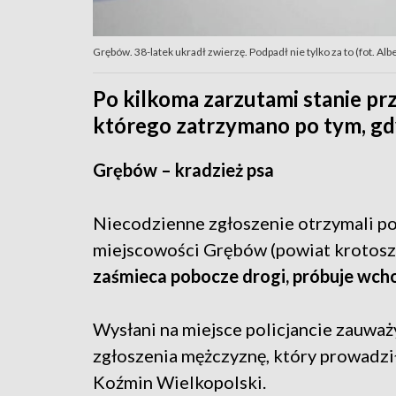
Grębów. 38-latek ukradł zwierzę. Podpadł nie tylko za to (fot. Al
Po kilkoma zarzutami stanie pr
którego zatrzymano po tym, gdy
Grębów – kradzież psa
Niecodzienne zgłoszenie otrzymali po
miejscowości Grębów (powiat krotosz
zaśmieca pobocze drogi, próbuje wchodz
Wysłani na miejsce policjancie zauwa
zgłoszenia mężczyznę, który prowadził
Koźmin Wielkopolski.