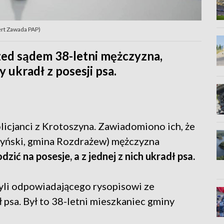
bert Zawada PAP)
zed sądem 38-letni mężczyzna,
 ukradł z posesji psa.
licjanci z Krotoszyna. Zawiadomiono ich, że
yński, gmina Rozdrażew) mężczyzna
ić na posesje, a z jednej z nich ukradł psa.
żyli odpowiadającego rysopisowi ze
 psa. Był to 38-letni mieszkaniec gminy