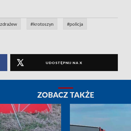
ozdrażew
#krotoszyn
#policja
UDOSTĘPNIJ NA X
ZOBACZ TAKŻE