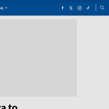
ej
za to