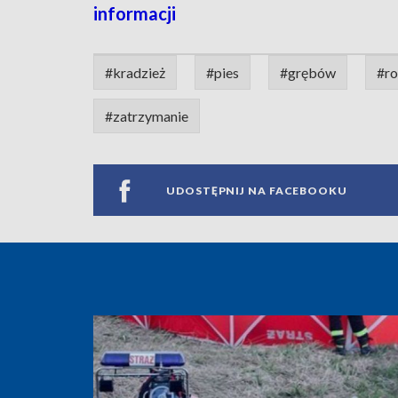
informacji
#kradzież
#pies
#grębów
#r
#zatrzymanie
UDOSTĘPNIJ NA FACEBOOKU