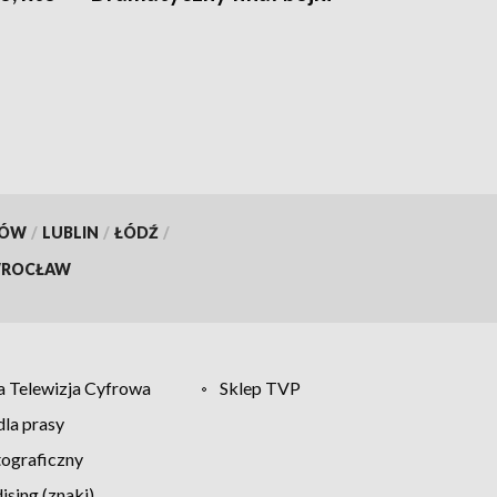
KÓW
/
LUBLIN
/
ŁÓDŹ
/
ROCŁAW
 Telewizja Cyfrowa
Sklep TVP
la prasy
tograficzny
sing (znaki)