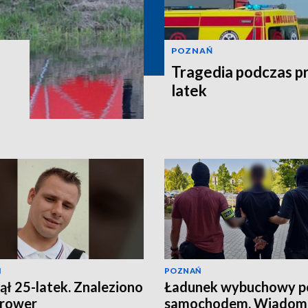
POZNAŃ
Tragedia podczas pr
latek
Ń
POZNAŃ
ął 25-latek. Znaleziono
Ładunek wybuchowy p
 rower
samochodem. Wiadomo