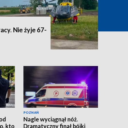
acy. Nie żyje 67-
POZNAŃ
od
Nagle wyciągnął nóż.
, kto
Dramatyczny finał bójki