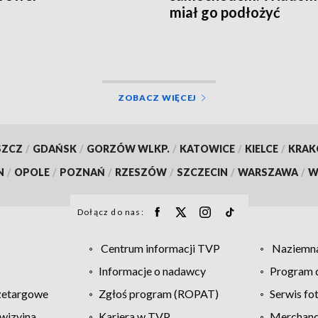
miał go podłożyć
ZOBACZ WIĘCEJ
SZCZ
/
GDAŃSK
/
GORZÓW WLKP.
/
KATOWICE
/
KIELCE
/
KRA
N
/
OPOLE
/
POZNAŃ
/
RZESZÓW
/
SZCZECIN
/
WARSZAWA
/
W
Dołącz do nas:
Centrum informacji TVP
Naziemna
Informacje o nadawcy
Program d
zetargowe
Zgłoś program (ROPAT)
Serwis fo
wizyjna
Kariera w TVP
Merchandi