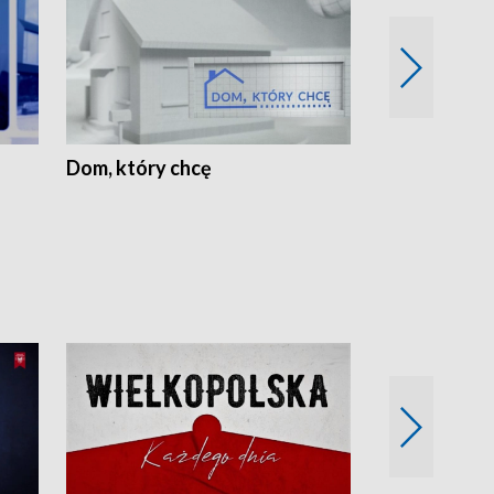
Dom, który chcę
Biznes Wielk