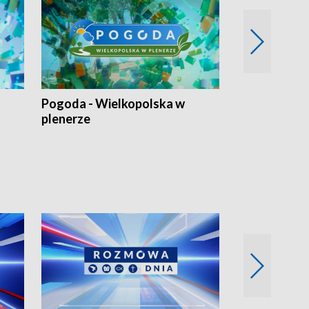
Pogoda - Wielkopolska w
Eko prognoza
plenerze