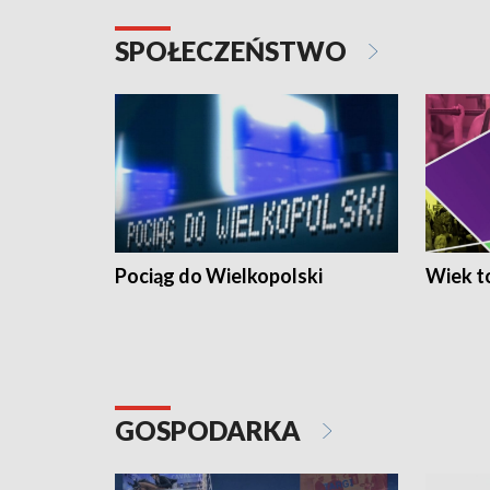
SPOŁECZEŃSTWO
Pociąg do Wielkopolski
Wiek to
GOSPODARKA