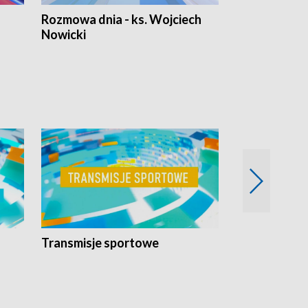
Rozmowa dnia - ks. Wojciech
Euro Fakty
Nowicki
Transmisje sportowe
Reportaże s