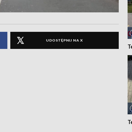
UDOSTĘPNIJ NA X
T
T