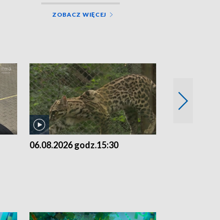
ZOBACZ WIĘCEJ
06.08.2026 godz.15:30
05.08.2026 g