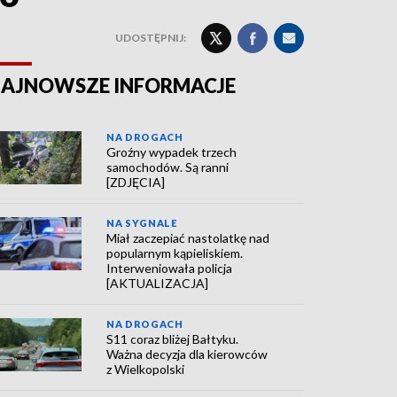
UDOSTĘPNIJ:
AJNOWSZE INFORMACJE
NA DROGACH
Groźny wypadek trzech
samochodów. Są ranni
[ZDJĘCIA]
NA SYGNALE
Miał zaczepiać nastolatkę nad
popularnym kąpieliskiem.
Interweniowała policja
[AKTUALIZACJA]
NA DROGACH
S11 coraz bliżej Bałtyku.
Ważna decyzja dla kierowców
z Wielkopolski