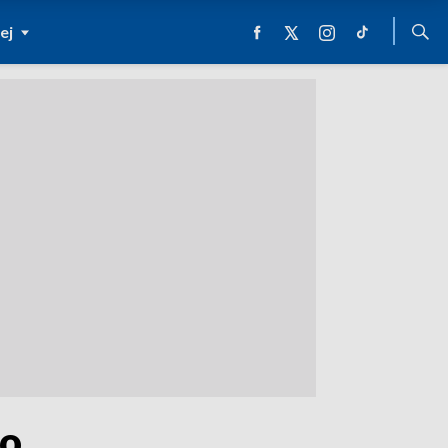
ej
ło