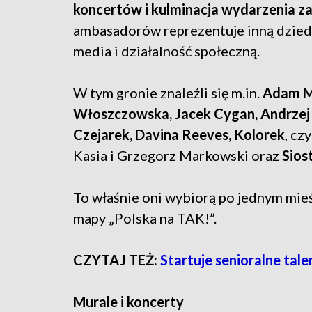
koncertów i kulminacja wydarzenia z
ambasadorów reprezentuje inną dziedzi
media i działalność społeczną.
W tym gronie znaleźli się m.in.
Adam Ma
Włoszczowska, Jacek Cygan, Andrzej 
Czejarek, Davina Reeves, Kolorek
, cz
Kasia i Grzegorz Markowski oraz
Sios
To właśnie oni wybiorą po jednym mieś
mapy „Polska na TAK!”.
CZYTAJ TEŻ:
Startuje senioralne ta
Murale i koncerty