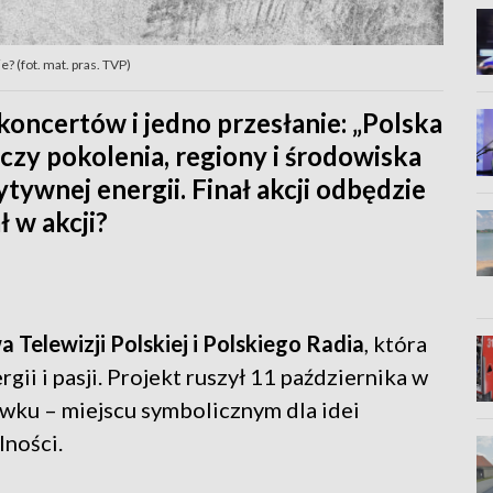
? (fot. mat. pras. TVP)
koncertów i jedno przesłanie: „Polska
ączy pokolenia, regiony i środowiska
ywnej energii. Finał akcji odbędzie
ł w akcji?
 Telewizji Polskiej i Polskiego Radia
, która
gii i pasji. Projekt ruszył 11 października w
wku – miejscu symbolicznym dla idei
lności.