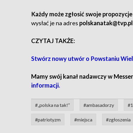
Każdy może zgłosić swoje propozycje
wysłać je na adres
polskanatak@tvp.pl
CZYTAJ TAKŻE:
Stwórz nowy utwór o Powstaniu Wielko
Mamy swój kanał nadawczy w Messe
informacji.
#„polska na tak!”
#ambasadorzy
#1
#patriotyzm
#miejsca
#zgłoszenia