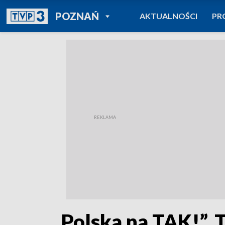
POWRÓT DO
POZNAŃ
AKTUALNOŚCI
PR
TVP REGIONY
„Polska na TAK!”. T