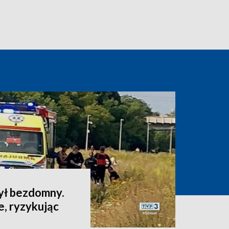
ył bezdomny.
e, ryzykując