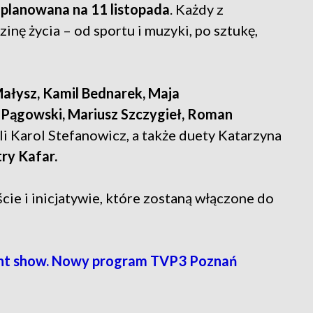
aplanowana na 11 listopada
. Każdy z
nę życia – od sportu i muzyki, po sztukę,
łysz, Kamil Bednarek, Maja
Pągowski, Mariusz Szczygieł, Roman
yli Karol Stefanowicz, a także duety Katarzyna
try Kafar.
cie i inicjatywie, które zostaną włączone do
lent show. Nowy program TVP3 Poznań