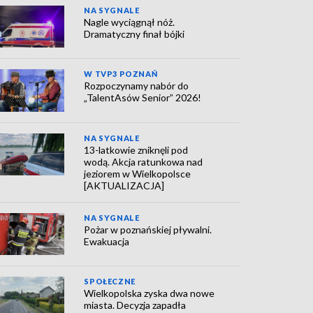
NA SYGNALE
Nagle wyciągnął nóż.
Dramatyczny finał bójki
W TVP3 POZNAŃ
Rozpoczynamy nabór do
„TalentAsów Senior” 2026!
NA SYGNALE
13-latkowie zniknęli pod
wodą. Akcja ratunkowa nad
jeziorem w Wielkopolsce
[AKTUALIZACJA]
NA SYGNALE
Pożar w poznańskiej pływalni.
Ewakuacja
SPOŁECZNE
Wielkopolska zyska dwa nowe
miasta. Decyzja zapadła