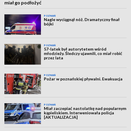
miał go podłożyć
POZNAŃ
Nagle wyciągnął nóż. Dramatyczny finał
bójki
POZNAŃ
57-latek był autorytetem wśród
młodzieży. Śledczy ujawnili, co miał robić
przez lata
POZNAŃ
Pożar w poznańskiej pływalni. Ewakuacja
POZNAŃ
Miał zaczepiać nastolatkę nad popularnym
kąpieliskiem. Interweniowała policja
[AKTUALIZACJA]