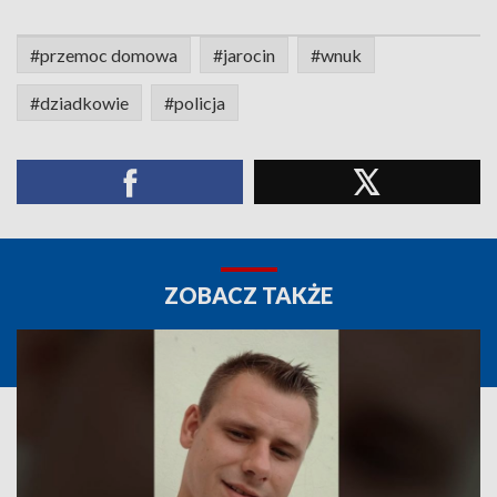
#przemoc domowa
#jarocin
#wnuk
#dziadkowie
#policja
ZOBACZ TAKŻE