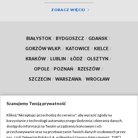
ZOBACZ WIĘCEJ
BIAŁYSTOK
/
BYDGOSZCZ
/
GDAŃSK
/
GORZÓW WLKP.
/
KATOWICE
/
KIELCE
/
KRAKÓW
/
LUBLIN
/
ŁÓDŹ
/
OLSZTYN
/
OPOLE
/
POZNAŃ
/
RZESZÓW
/
SZCZECIN
/
WARSZAWA
/
WROCŁAW
Szanujemy Twoją prywatność
Dołącz do nas:
Kliknij "Akceptuję i przechodzę do serwisu", aby wyrazić zgody na
korzystanie z technologii automatycznego śledzenia i zbierania danych,
TVP
dostęp do informacji na Twoim urządzeniu końcowym i ich
Abonament TVP
przechowywanie oraz na przetwarzanie Twoich danych osobowych przez
Regulamin TVP
nas, czyli Telewizję Polską S.A. w likwidacji (zwaną dalej również „TVP”),