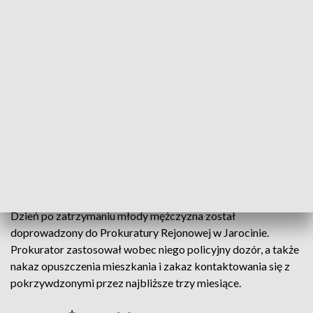
Policjanci zatrzymali 20-latka, podejrzanego o znęcanie się
nad członkami swojej rodziny. Wszczęli postępowanie w tej
sprawie i
uruchomili procedurę Niebieskiej Karty.
Mężczyzna musiał natychmiast opuścić wspólnie
zajmowane mieszkanie.
Otrzymał też
zakaz zbliżania się
do bliskich
na odległość mniejszą niż 50 metrów.
Funkcjonariusze będą sprawdzać, czy 20-latek przestrzega
nałożonych zakazów. W razie ich złamania grozi mu kara
aresztu, ograniczenia wolności lub grzywna.
Dzień po zatrzymaniu młody mężczyzna został
doprowadzony do Prokuratury Rejonowej w Jarocinie.
Prokurator zastosował wobec niego policyjny dozór, a także
nakaz opuszczenia mieszkania i zakaz kontaktowania się z
pokrzywdzonymi przez najbliższe trzy miesiące.