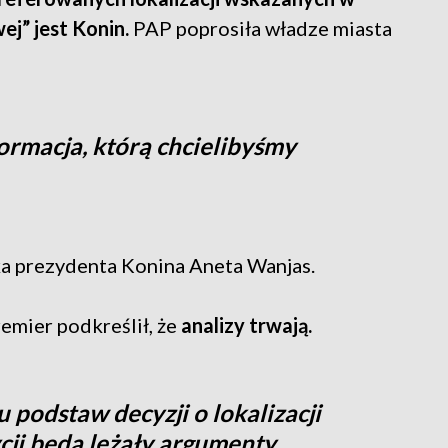
ej” jest Konin.
PAP poprosiła władze miasta
formacja, którą chcielibyśmy
ka prezydenta Konina Aneta Wanjas.
emier podkreślił, że
analizy trwają.
 podstaw decyzji o lokalizacji
ycji będą leżały argumenty