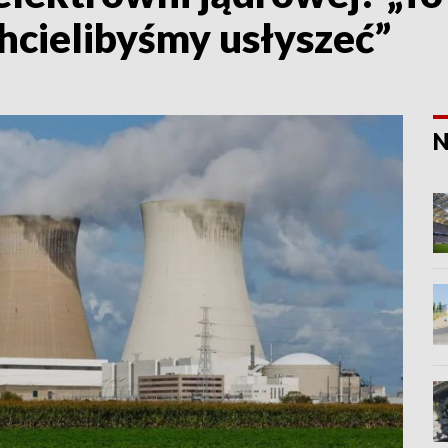
chcielibyśmy usłyszeć”
N