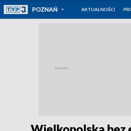
POWRÓT DO
POZNAŃ
AKTUALNOŚCI
PR
TVP REGIONY
Wielkopolska bez e