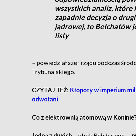
wszystkich analiz, które 
zapadnie decyzja o drugie
jądrowej, to Bełchatów j
listy
– powiedział szef rządu podczas śro
Trybunalskiego.
CZYTAJ TEŻ:
Kłopoty w imperium mili
odwołani
Co z elektrownią atomową w Koninie
Jedną z dwóch
– obok Bełchatowa –
p