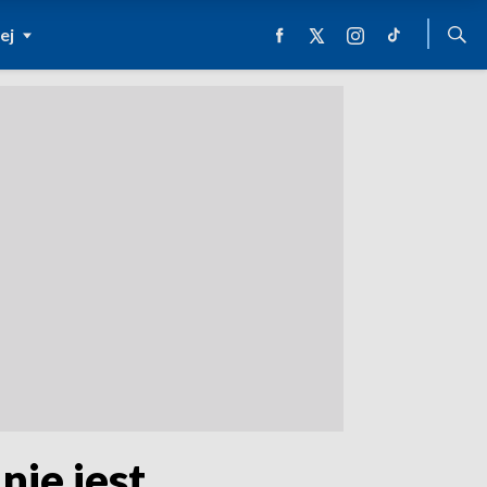
ej
nie jest