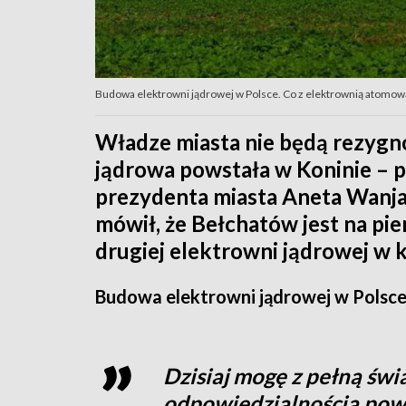
Budowa elektrowni jądrowej w Polsce. Co z elektrownią atomow
Władze miasta nie będą rezygno
jądrowa powstała w Koninie – 
prezydenta miasta Aneta Wanja
mówił, że Bełchatów jest na pier
drugiej elektrowni jądrowej w k
Budowa elektrowni jądrowej w Polsc
Dzisiaj mogę z pełną świ
odpowiedzialnością powie