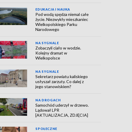
EDUKACJA I NAUKA
Pod wodą spędza niemal całe
życie. Niezwykły mieszkaniec
Wielkopolskiego Parku
Narodowego
NA SYGNALE
Zobaczyli ciało w wodzie.
Kolejny dramat w
Wielkopolsce
NA SYGNALE
Sekretarz powiatu kaliskiego
usłyszał zarzuty. Co dalej z
jego stanowiskiem?
NA DROGACH
Samochód uderzył w drzewo.
Lądował LPR
[AKTUALIZACJA, ZDJĘCIA]
SPOŁECZNE