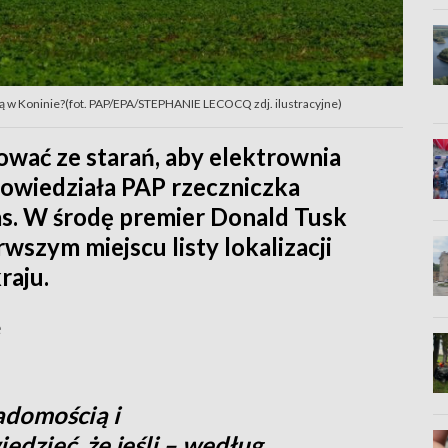
ą w Koninie?(fot. PAP/EPA/STEPHANIE LECOCQ zdj. ilustracyjne)
wać ze starań, aby elektrownia
powiedziała PAP rzeczniczka
s. W środę premier Donald Tusk
wszym miejscu listy lokalizacji
raju.
e
adomością i
dzieć, że jeśli – według