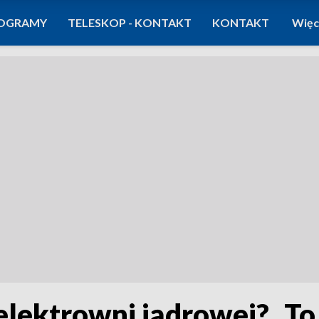
OGRAMY
TELESKOP - KONTAKT
KONTAKT
Więc
lektrowni jądrowej? „To 