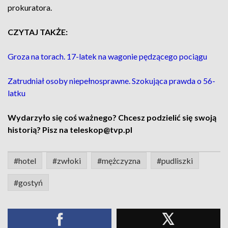
prokuratora.
CZYTAJ TAKŻE:
Groza na torach. 17-latek na wagonie pędzącego pociągu
Zatrudniał osoby niepełnosprawne. Szokująca prawda o 56-
latku
Wydarzyło się coś ważnego? Chcesz podzielić się swoją
historią? Pisz na teleskop@tvp.pl
#hotel
#zwłoki
#mężczyzna
#pudliszki
#gostyń