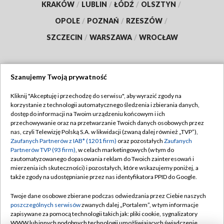
KRAKÓW
/
LUBLIN
/
ŁÓDŹ
/
OLSZTYN
/
OPOLE
/
POZNAŃ
/
RZESZÓW
/
SZCZECIN
/
WARSZAWA
/
WROCŁAW
Szanujemy Twoją prywatność
Dołącz do nas:
Kliknij "Akceptuję i przechodzę do serwisu", aby wyrazić zgody na
korzystanie z technologii automatycznego śledzenia i zbierania danych,
TVP
dostęp do informacji na Twoim urządzeniu końcowym i ich
Abonament TVP
przechowywanie oraz na przetwarzanie Twoich danych osobowych przez
Regulamin TVP
nas, czyli Telewizję Polską S.A. w likwidacji (zwaną dalej również „TVP”),
Emisja w TVP
Polityka prywatności
Zaufanych Partnerów z IAB* (1201 firm)
oraz pozostałych
Zaufanych
Partnerów TVP (93 firm)
, w celach marketingowych (w tym do
Centrum informacji TVP
Moje zgody
zautomatyzowanego dopasowania reklam do Twoich zainteresowań i
mierzenia ich skuteczności) i pozostałych, które wskazujemy poniżej, a
Naziemna Telewizja Cyfrowa
Pomoc
także zgody na udostępnianie przez nas identyfikatora PPID do Google.
Sklep TVP
Biuro reklamy
Twoje dane osobowe zbierane podczas odwiedzania przez Ciebie naszych
Rada Programowa
Kontakt
poszczególnych serwisów
zwanych dalej „Portalem”, w tym informacje
zapisywane za pomocą technologii takich jak: pliki cookie, sygnalizatory
System NOS
WWW lub innych podobnych technologii umożliwiających świadczenie