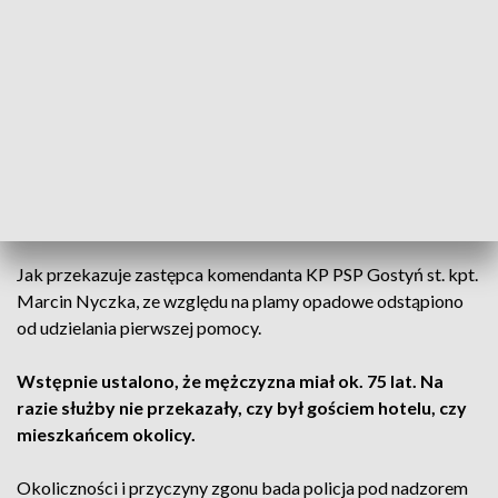
braku kontaktu z jednym z gości.
Na miejsce zadysponowano straż pożarną oraz policję. Po
wejściu do pokoju znaleziono
martwego mężczyznę.
CZYTAJ TAKŻE:
Szokująca sprawa w Wielkopolsce. 41-
latka usłyszała ponad 600 zarzutów
Był przejazdem?
Jak przekazuje zastępca komendanta KP PSP Gostyń st. kpt.
Marcin Nyczka, ze względu na plamy opadowe odstąpiono
od udzielania pierwszej pomocy.
Wstępnie ustalono, że mężczyzna miał ok. 75 lat. Na
razie służby nie przekazały, czy był gościem hotelu, czy
mieszkańcem okolicy.
Okoliczności i przyczyny zgonu bada policja pod nadzorem