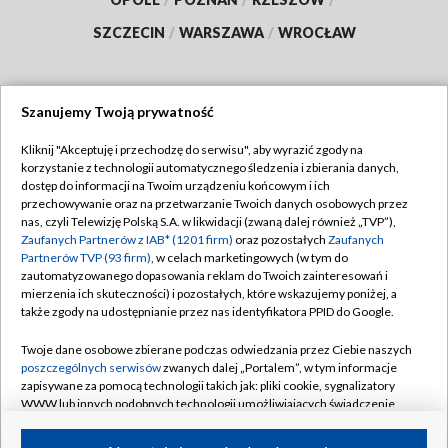
SZCZECIN
/
WARSZAWA
/
WROCŁAW
Szanujemy Twoją prywatność
Dołącz do nas:
Kliknij "Akceptuję i przechodzę do serwisu", aby wyrazić zgody na
korzystanie z technologii automatycznego śledzenia i zbierania danych,
TVP
dostęp do informacji na Twoim urządzeniu końcowym i ich
Abonament TVP
przechowywanie oraz na przetwarzanie Twoich danych osobowych przez
Regulamin TVP
nas, czyli Telewizję Polską S.A. w likwidacji (zwaną dalej również „TVP”),
Emisja w TVP
Polityka prywatności
Zaufanych Partnerów z IAB* (1201 firm)
oraz pozostałych
Zaufanych
Partnerów TVP (93 firm)
, w celach marketingowych (w tym do
Centrum informacji TVP
Moje zgody
zautomatyzowanego dopasowania reklam do Twoich zainteresowań i
mierzenia ich skuteczności) i pozostałych, które wskazujemy poniżej, a
Naziemna Telewizja Cyfrowa
Pomoc
także zgody na udostępnianie przez nas identyfikatora PPID do Google.
Sklep TVP
Biuro reklamy
Twoje dane osobowe zbierane podczas odwiedzania przez Ciebie naszych
Rada Programowa
Kontakt
poszczególnych serwisów
zwanych dalej „Portalem”, w tym informacje
zapisywane za pomocą technologii takich jak: pliki cookie, sygnalizatory
System NOS
WWW lub innych podobnych technologii umożliwiających świadczenie
dopasowanych i bezpiecznych usług, personalizację treści oraz reklam,
Informacje o nadawcy
Kanały
udostępnianie funkcji mediów społecznościowych oraz analizowanie