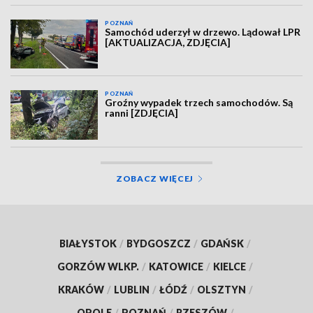
POZNAŃ
Samochód uderzył w drzewo. Lądował LPR
[AKTUALIZACJA, ZDJĘCIA]
POZNAŃ
Groźny wypadek trzech samochodów. Są
ranni [ZDJĘCIA]
ZOBACZ WIĘCEJ
BIAŁYSTOK
/
BYDGOSZCZ
/
GDAŃSK
/
GORZÓW WLKP.
/
KATOWICE
/
KIELCE
/
KRAKÓW
/
LUBLIN
/
ŁÓDŹ
/
OLSZTYN
/
OPOLE
/
POZNAŃ
/
RZESZÓW
/