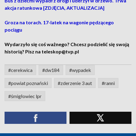
Bus z dziećmi wypadł z drogi i uderzył w drzewo. Trwa
akcja ratunkowa [ZDJĘCIA, AKTUALIZACJA]
Groza na torach. 17-latek na wagonie pędzącego
pociągu
Wydarzyło się coś ważnego? Chcesz podzielić się swoją
historią? Pisz na teleskop@tvp.pl
#cerekwica
#dw184
#wypadek
#powiat poznański
#zderzenie 3 aut
#ranni
#śmigłowiec lpr