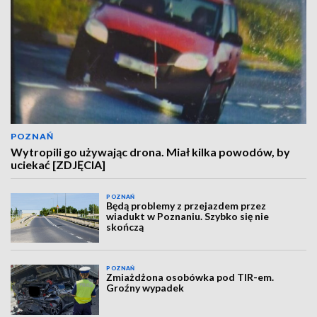
POZNAŃ
Wytropili go używając drona. Miał kilka powodów, by
uciekać [ZDJĘCIA]
POZNAŃ
Będą problemy z przejazdem przez
wiadukt w Poznaniu. Szybko się nie
skończą
POZNAŃ
Zmiażdżona osobówka pod TIR-em.
Groźny wypadek