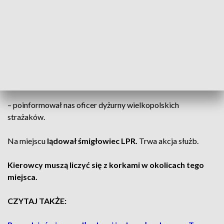
wypadku.
Na miejsce skierowano
6
zastępów straży
pożarnej.
Zderzyły się trzy pojazdy. Jedna osoba
została poszkodowana
–
poinformował nas oficer dyżurny wielkopolskich
strażaków.
Na miejscu
lądował śmigłowiec LPR.
Trwa akcja służb.
Kierowcy muszą liczyć się z korkami w okolicach tego
miejsca.
CZYTAJ TAKŻE: