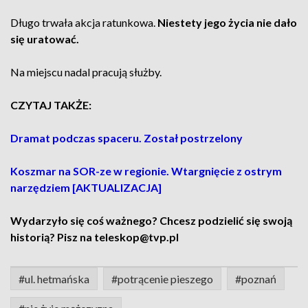
Długo trwała akcja ratunkowa.
Niestety jego życia nie dało
się uratować.
Na miejscu nadal pracują służby.
CZYTAJ TAKŻE:
Dramat podczas spaceru. Został postrzelony
Koszmar na SOR-ze w regionie. Wtargnięcie z ostrym
narzędziem [AKTUALIZACJA]
Wydarzyło się coś ważnego? Chcesz podzielić się swoją
historią? Pisz na teleskop@tvp.pl
#ul. hetmańska
#potrącenie pieszego
#poznań