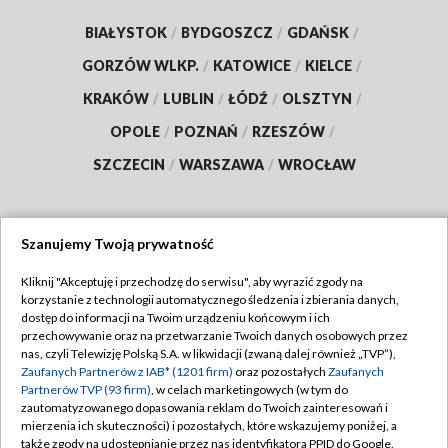
BIAŁYSTOK
/
BYDGOSZCZ
/
GDAŃSK
/
GORZÓW WLKP.
/
KATOWICE
/
KIELCE
/
KRAKÓW
/
LUBLIN
/
ŁÓDŹ
/
OLSZTYN
/
OPOLE
/
POZNAŃ
/
RZESZÓW
/
SZCZECIN
/
WARSZAWA
/
WROCŁAW
Szanujemy Twoją prywatność
Dołącz do nas:
Kliknij "Akceptuję i przechodzę do serwisu", aby wyrazić zgody na
korzystanie z technologii automatycznego śledzenia i zbierania danych,
TVP
dostęp do informacji na Twoim urządzeniu końcowym i ich
Abonament TVP
przechowywanie oraz na przetwarzanie Twoich danych osobowych przez
Regulamin TVP
nas, czyli Telewizję Polską S.A. w likwidacji (zwaną dalej również „TVP”),
Emisja w TVP
Polityka prywatności
Zaufanych Partnerów z IAB* (1201 firm)
oraz pozostałych
Zaufanych
Partnerów TVP (93 firm)
, w celach marketingowych (w tym do
Centrum informacji TVP
Moje zgody
zautomatyzowanego dopasowania reklam do Twoich zainteresowań i
mierzenia ich skuteczności) i pozostałych, które wskazujemy poniżej, a
Naziemna Telewizja Cyfrowa
Pomoc
także zgody na udostępnianie przez nas identyfikatora PPID do Google.