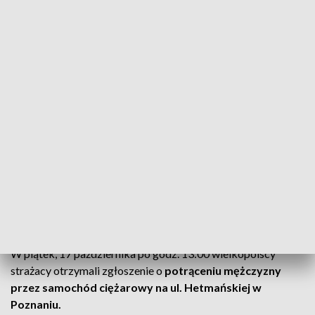
ul. Hetmańska, potrącenie pieszego, Poznań, nie żyje mężczyzna (fot.
IG/Poznan_moment)
Dramat na ul. Hetmańskiej w Poznaniu. Samochód
ciężarowy potrącił pieszego.
Poznań
– potrącenie przez ciężarówkę
W piątek, 17 października po godz. 13:00 wielkopolscy
strażacy otrzymali zgłoszenie o
potrąceniu mężczyzny
przez samochód ciężarowy na ul. Hetmańskiej w
Poznaniu.