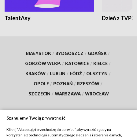
TalentAsy
Dzień z TVP3
BIAŁYSTOK
/
BYDGOSZCZ
/
GDAŃSK
/
GORZÓW WLKP.
/
KATOWICE
/
KIELCE
/
KRAKÓW
/
LUBLIN
/
ŁÓDŹ
/
OLSZTYN
/
OPOLE
/
POZNAŃ
/
RZESZÓW
/
SZCZECIN
/
WARSZAWA
/
WROCŁAW
Szanujemy Twoją prywatność
Dołącz do nas:
Kliknij "Akceptuję i przechodzę do serwisu", aby wyrazić zgody na
korzystanie z technologii automatycznego śledzenia i zbierania danych,
TVP