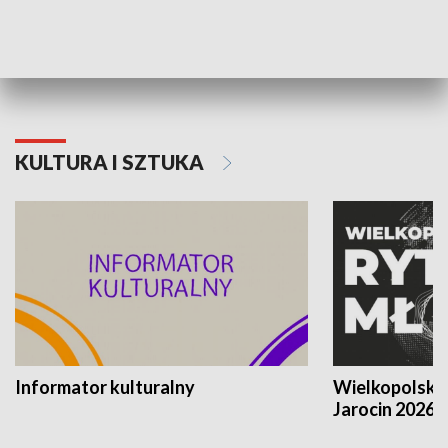
70. rocznica Powstania
Narodowy Dzi
Poznańskiego Czerwca 1956 roku
Powstania Wi
KULTURA I SZTUKA
Informator kulturalny
Wielkopolski
Jarocin 2026