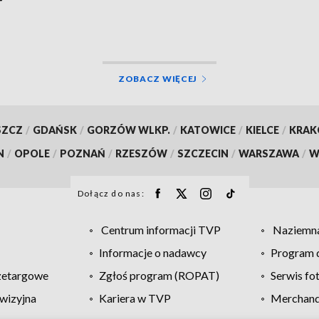
ZOBACZ WIĘCEJ
SZCZ
/
GDAŃSK
/
GORZÓW WLKP.
/
KATOWICE
/
KIELCE
/
KRA
N
/
OPOLE
/
POZNAŃ
/
RZESZÓW
/
SZCZECIN
/
WARSZAWA
/
W
Dołącz do nas:
Centrum informacji TVP
Naziemna
Informacje o nadawcy
Program d
zetargowe
Zgłoś program (ROPAT)
Serwis fo
wizyjna
Kariera w TVP
Merchandi