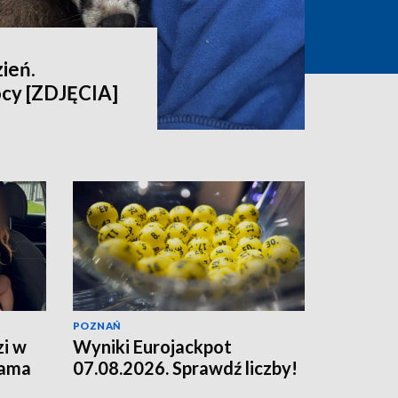
ień.
cy [ZDJĘCIA]
POZNAŃ
zi w
Wyniki Eurojackpot
sama
07.08.2026. Sprawdź liczby!