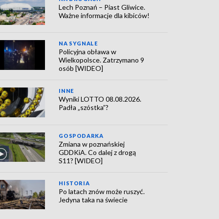
Lech Poznań – Piast Gliwice.
Ważne informacje dla kibiców!
NA SYGNALE
Policyjna obława w
Wielkopolsce. Zatrzymano 9
osób [WIDEO]
INNE
Wyniki LOTTO 08.08.2026.
Padła „szóstka”?
GOSPODARKA
Zmiana w poznańskiej
GDDKiA. Co dalej z drogą
S11? [WIDEO]
HISTORIA
Po latach znów może ruszyć.
Jedyna taka na świecie