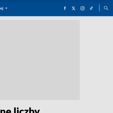
ej
ne liczby