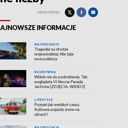
UDOSTĘPNIJ:
AJNOWSZE INFORMACJE
NA DROGACH
Tragedia na drodze
wojewódzkiej. Nie żyje
motocyklista
ROZRYWKA
Widok nie do podrobienia. Tak
wyglądała VI Nocna Parada
Jachtów [ZDJĘCIA, WIDEO]
LIFESTYLE
Poznań jak wehikuł czasu.
Kultowe pojazdy znów na
ulicach!
NA DROGACH