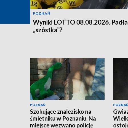
POZNAŃ
Wyniki LOTTO 08.08.2026. Padła
„szóstka”?
POZNAŃ
POZNA
Szokujące znalezisko na
Gwiaz
śmietniku w Poznaniu. Na
Wielk
miejsce wezwano policję
ostoj