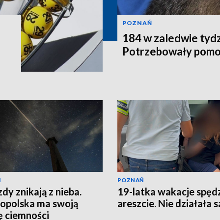
POZNAŃ
184 w zaledwie tydz
Potrzebowały pomo
Ń
POZNAŃ
dy znikają z nieba.
19-latka wakacje spęd
opolska ma swoją
areszcie. Nie działała 
ę ciemności