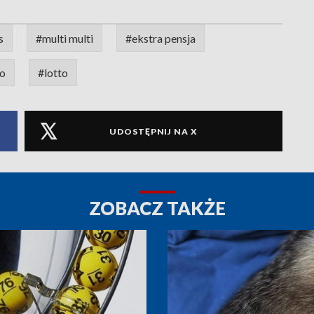
s
#multi multi
#ekstra pensja
to
#lotto
UDOSTĘPNIJ NA X
ZOBACZ TAKŻE