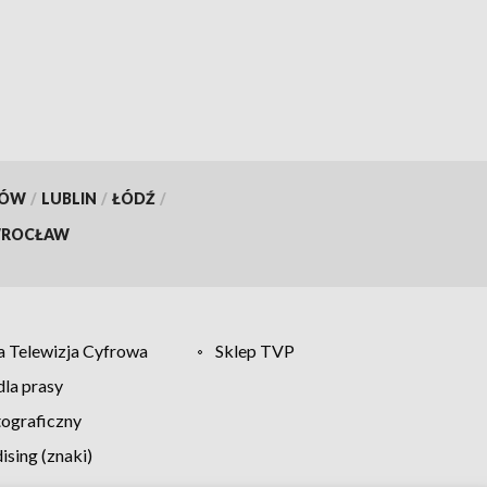
KÓW
/
LUBLIN
/
ŁÓDŹ
/
ROCŁAW
 Telewizja Cyfrowa
Sklep TVP
la prasy
tograficzny
sing (znaki)