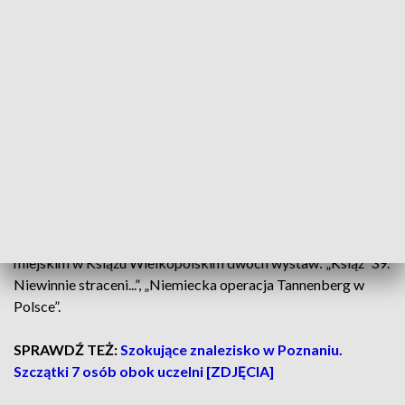
Gest zapalenia znicza jest symboliczny, ale
ma sens, gdy wiele osób tego dnia
wspomni o ofiarach i zostawi światełko w
miejscach pamięci. To dramatyczna
historia w dziejach Wielkopolski. Jej
wspominanie jest konieczne, ku
przestrodze
– powiedział Woźniak.
Uroczystościom towarzyszyć będzie prezentacja na rynku
miejskim w Książu Wielkopolskim dwóch wystaw: „Książ '39.
Niewinnie straceni...”, „Niemiecka operacja Tannenberg w
Polsce”.
SPRAWDŹ TEŻ:
Szokujące znalezisko w Poznaniu.
Szczątki 7 osób obok uczelni [ZDJĘCIA]