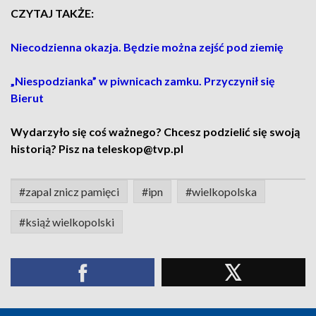
CZYTAJ TAKŻE:
Niecodzienna okazja. Będzie można zejść pod ziemię
„Niespodzianka” w piwnicach zamku. Przyczynił się
Bierut
Wydarzyło się coś ważnego? Chcesz podzielić się swoją
historią? Pisz na teleskop@tvp.pl
#zapal znicz pamięci
#ipn
#wielkopolska
#książ wielkopolski