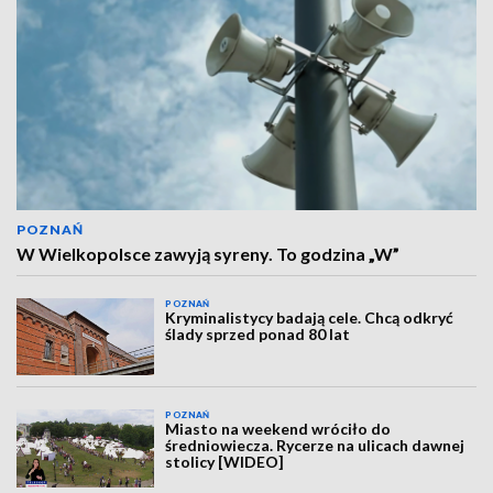
POZNAŃ
W Wielkopolsce zawyją syreny. To godzina „W”
POZNAŃ
Kryminalistycy badają cele. Chcą odkryć
ślady sprzed ponad 80 lat
POZNAŃ
Miasto na weekend wróciło do
średniowiecza. Rycerze na ulicach dawnej
stolicy [WIDEO]