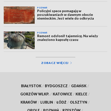
POZNAŃ
Policyjni spece pomagają w
poszukiwaniach w dawnym obozie
niemieckim. Jest wiele do odkrycia
POZNAŃ
Remont odsłonił tajemnicę. Na wieży
znaleziono kapsułę czasu
ZOBACZ WIĘCEJ
BIAŁYSTOK
/
BYDGOSZCZ
/
GDAŃSK
/
GORZÓW WLKP.
/
KATOWICE
/
KIELCE
/
KRAKÓW
/
LUBLIN
/
ŁÓDŹ
/
OLSZTYN
/
OPOLE
/
POZNAŃ
/
RZESZÓW
/