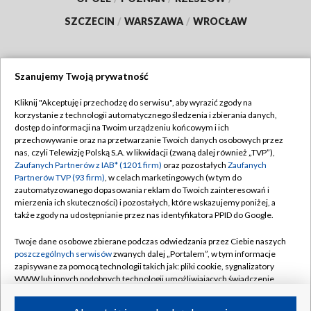
SZCZECIN
/
WARSZAWA
/
WROCŁAW
Szanujemy Twoją prywatność
Dołącz do nas:
Kliknij "Akceptuję i przechodzę do serwisu", aby wyrazić zgody na
korzystanie z technologii automatycznego śledzenia i zbierania danych,
TVP
dostęp do informacji na Twoim urządzeniu końcowym i ich
Abonament TVP
przechowywanie oraz na przetwarzanie Twoich danych osobowych przez
Regulamin TVP
nas, czyli Telewizję Polską S.A. w likwidacji (zwaną dalej również „TVP”),
Emisja w TVP
Polityka prywatności
Zaufanych Partnerów z IAB* (1201 firm)
oraz pozostałych
Zaufanych
Partnerów TVP (93 firm)
, w celach marketingowych (w tym do
Centrum informacji TVP
Moje zgody
zautomatyzowanego dopasowania reklam do Twoich zainteresowań i
mierzenia ich skuteczności) i pozostałych, które wskazujemy poniżej, a
Naziemna Telewizja Cyfrowa
Pomoc
także zgody na udostępnianie przez nas identyfikatora PPID do Google.
Sklep TVP
Biuro reklamy
Twoje dane osobowe zbierane podczas odwiedzania przez Ciebie naszych
Rada Programowa
Kontakt
poszczególnych serwisów
zwanych dalej „Portalem”, w tym informacje
zapisywane za pomocą technologii takich jak: pliki cookie, sygnalizatory
System NOS
WWW lub innych podobnych technologii umożliwiających świadczenie
dopasowanych i bezpiecznych usług, personalizację treści oraz reklam,
Informacje o nadawcy
Kanały
udostępnianie funkcji mediów społecznościowych oraz analizowanie