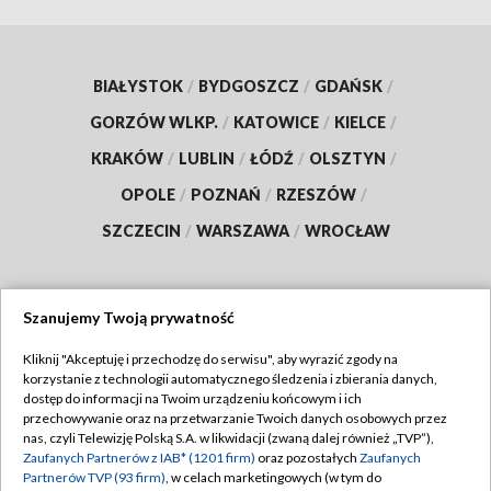
BIAŁYSTOK
/
BYDGOSZCZ
/
GDAŃSK
/
GORZÓW WLKP.
/
KATOWICE
/
KIELCE
/
KRAKÓW
/
LUBLIN
/
ŁÓDŹ
/
OLSZTYN
/
OPOLE
/
POZNAŃ
/
RZESZÓW
/
SZCZECIN
/
WARSZAWA
/
WROCŁAW
Szanujemy Twoją prywatność
Dołącz do nas:
Kliknij "Akceptuję i przechodzę do serwisu", aby wyrazić zgody na
korzystanie z technologii automatycznego śledzenia i zbierania danych,
TVP
dostęp do informacji na Twoim urządzeniu końcowym i ich
Abonament TVP
przechowywanie oraz na przetwarzanie Twoich danych osobowych przez
Regulamin TVP
nas, czyli Telewizję Polską S.A. w likwidacji (zwaną dalej również „TVP”),
Emisja w TVP
Zaufanych Partnerów z IAB* (1201 firm)
oraz pozostałych
Zaufanych
Polityka prywatności
Partnerów TVP (93 firm)
, w celach marketingowych (w tym do
Centrum informacji TVP