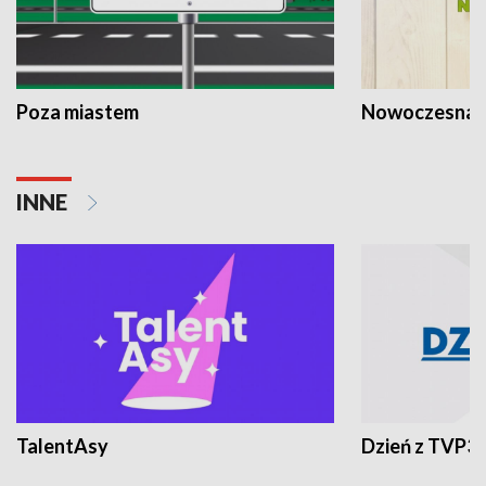
Poza miastem
Nowoczesna 
INNE
TalentAsy
Dzień z TVP3