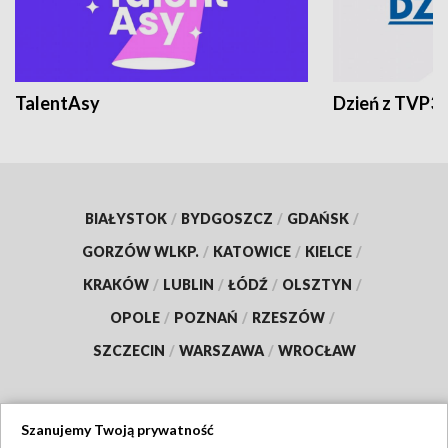
TalentAsy
Dzień z TVP3
BIAŁYSTOK
/
BYDGOSZCZ
/
GDAŃSK
/
GORZÓW WLKP.
/
KATOWICE
/
KIELCE
/
KRAKÓW
/
LUBLIN
/
ŁÓDŹ
/
OLSZTYN
/
OPOLE
/
POZNAŃ
/
RZESZÓW
/
SZCZECIN
/
WARSZAWA
/
WROCŁAW
Szanujemy Twoją prywatność
Dołącz do nas: