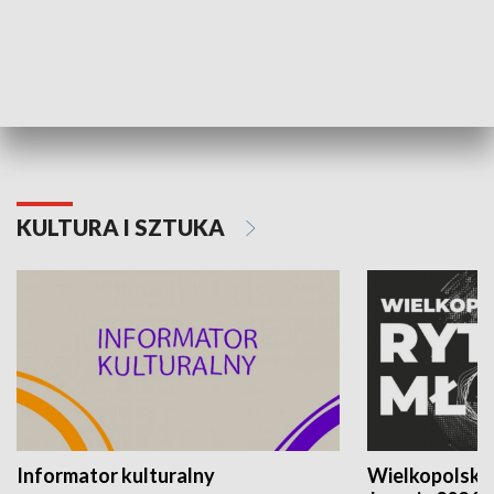
70. rocznica Powstania
Narodowy Dzi
Poznańskiego Czerwca 1956 roku
Powstania Wi
KULTURA I SZTUKA
Informator kulturalny
Wielkopolski