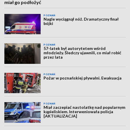
miał go podłożyć
POZNAŃ
Nagle wyciągnął nóż. Dramatyczny finał
bójki
POZNAŃ
57-latek był autorytetem wśród
młodzieży. Śledczy ujawnili, co miał robić
przez lata
POZNAŃ
Pożar w poznańskiej pływalni. Ewakuacja
POZNAŃ
Miał zaczepiać nastolatkę nad popularnym
kąpieliskiem. Interweniowała policja
[AKTUALIZACJA]