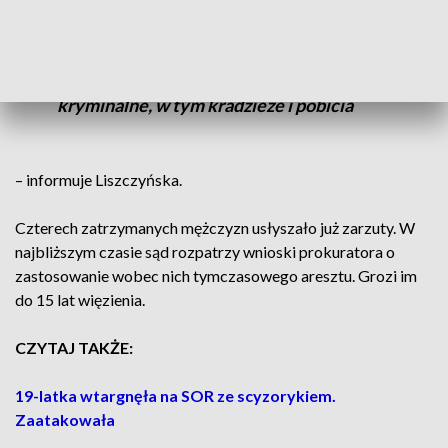
Zatrzymani mężczyźni w przeszłości byli
notowania i karani za przestępstwa
kryminalne, w tym kradzieże i pobicia
– informuje Liszczyńska.
Czterech zatrzymanych mężczyzn usłyszało już zarzuty. W
najbliższym czasie sąd rozpatrzy wnioski prokuratora o
zastosowanie wobec nich tymczasowego aresztu. Grozi im
do 15 lat więzienia.
CZYTAJ TAKŻE:
19-latka wtargnęła na SOR ze scyzorykiem.
Zaatakowała