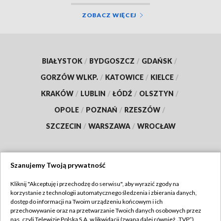
ZOBACZ WIĘCEJ
BIAŁYSTOK
/
BYDGOSZCZ
/
GDAŃSK
/
GORZÓW WLKP.
/
KATOWICE
/
KIELCE
/
KRAKÓW
/
LUBLIN
/
ŁÓDŹ
/
OLSZTYN
/
OPOLE
/
POZNAŃ
/
RZESZÓW
/
SZCZECIN
/
WARSZAWA
/
WROCŁAW
Szanujemy Twoją prywatność
Dołącz do nas:
Kliknij "Akceptuję i przechodzę do serwisu", aby wyrazić zgody na
korzystanie z technologii automatycznego śledzenia i zbierania danych,
TVP
dostęp do informacji na Twoim urządzeniu końcowym i ich
Abonament TVP
przechowywanie oraz na przetwarzanie Twoich danych osobowych przez
Regulamin TVP
nas, czyli Telewizję Polską S.A. w likwidacji (zwaną dalej również „TVP”),