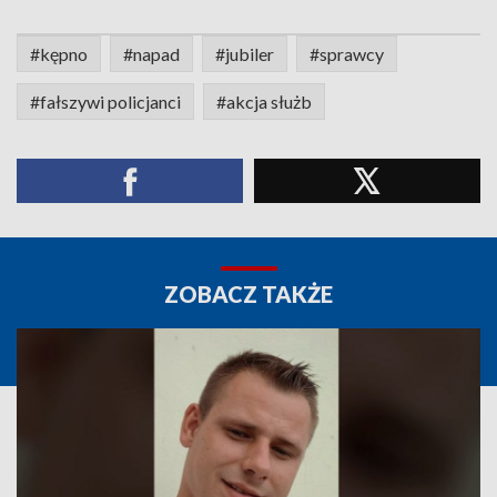
#kępno
#napad
#jubiler
#sprawcy
#fałszywi policjanci
#akcja służb
ZOBACZ TAKŻE