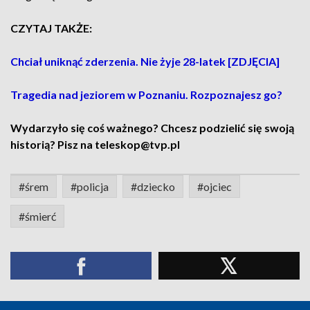
CZYTAJ TAKŻE:
Chciał uniknąć zderzenia. Nie żyje 28-latek [ZDJĘCIA]
Tragedia nad jeziorem w Poznaniu. Rozpoznajesz go?
Wydarzyło się coś ważnego? Chcesz podzielić się swoją
historią? Pisz na teleskop@tvp.pl
#śrem
#policja
#dziecko
#ojciec
#śmierć