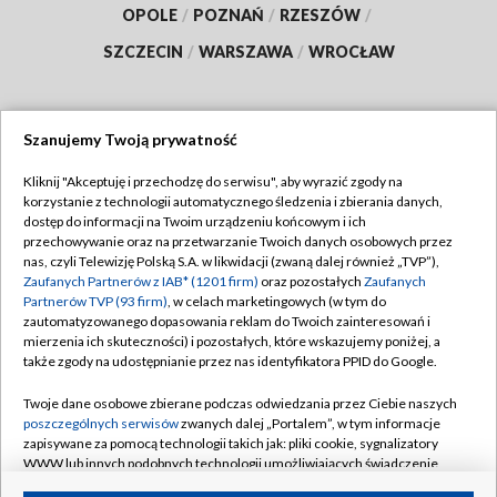
OPOLE
/
POZNAŃ
/
RZESZÓW
/
SZCZECIN
/
WARSZAWA
/
WROCŁAW
Szanujemy Twoją prywatność
Dołącz do nas:
Kliknij "Akceptuję i przechodzę do serwisu", aby wyrazić zgody na
korzystanie z technologii automatycznego śledzenia i zbierania danych,
TVP
dostęp do informacji na Twoim urządzeniu końcowym i ich
Abonament TVP
przechowywanie oraz na przetwarzanie Twoich danych osobowych przez
Regulamin TVP
nas, czyli Telewizję Polską S.A. w likwidacji (zwaną dalej również „TVP”),
Emisja w TVP
Polityka prywatności
Zaufanych Partnerów z IAB* (1201 firm)
oraz pozostałych
Zaufanych
Partnerów TVP (93 firm)
, w celach marketingowych (w tym do
Centrum informacji TVP
Moje zgody
zautomatyzowanego dopasowania reklam do Twoich zainteresowań i
mierzenia ich skuteczności) i pozostałych, które wskazujemy poniżej, a
Naziemna Telewizja Cyfrowa
Pomoc
także zgody na udostępnianie przez nas identyfikatora PPID do Google.
Sklep TVP
Biuro reklamy
Twoje dane osobowe zbierane podczas odwiedzania przez Ciebie naszych
Rada Programowa
Kontakt
poszczególnych serwisów
zwanych dalej „Portalem”, w tym informacje
zapisywane za pomocą technologii takich jak: pliki cookie, sygnalizatory
System NOS
WWW lub innych podobnych technologii umożliwiających świadczenie
dopasowanych i bezpiecznych usług, personalizację treści oraz reklam,
Informacje o nadawcy
Kanały