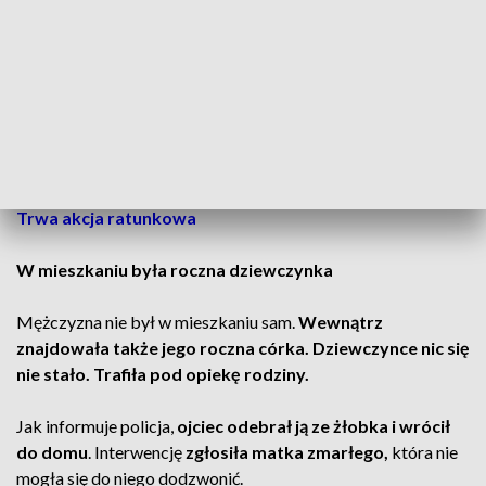
Wewnątrz
policjanci znaleźli ciało 36-letniego mężczyzny
.
Na jego ciele widoczne były
plamy opadowe, czyli tzw.
plamy pośmiertne
. Jak informuje rzeczniczka śremskiej
policji Ewa Kasińska, sprawa nie ma charakteru kryminalnego
–
zgon mężczyzny nastąpił z przyczyn naturalnych.
CZYTAJ TEŻ:
Autobus z dziećmi zderzył się z cysterną.
Trwa akcja ratunkowa
W mieszkaniu była roczna dziewczynka
Mężczyzna nie był w mieszkaniu sam.
Wewnątrz
znajdowała także jego roczna córka. Dziewczynce nic się
nie stało. Trafiła pod opiekę rodziny.
Jak informuje policja,
ojciec odebrał ją ze żłobka i wrócił
do domu
. Interwencję
zgłosiła matka zmarłego,
która nie
mogła się do niego dodzwonić.