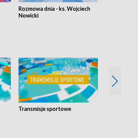
Rozmowa dnia - ks. Wojciech
Euro Fakty
Nowicki
Transmisje sportowe
Reportaże s