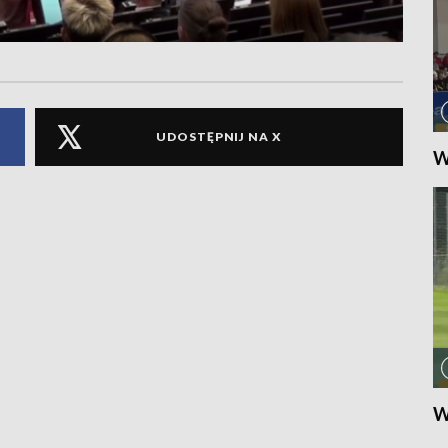
UDOSTĘPNIJ NA X
W
W