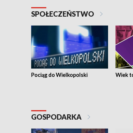
SPOŁECZEŃSTWO
Pociąg do Wielkopolski
Wiek to
GOSPODARKA