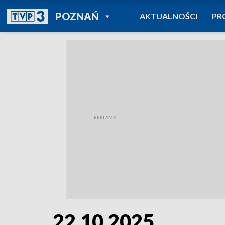
POWRÓT DO
POZNAŃ
AKTUALNOŚCI
PR
TVP REGIONY
22.10.2025