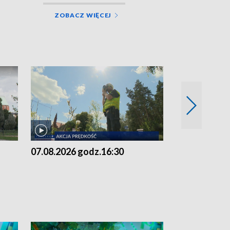
ZOBACZ WIĘCEJ
07.08.2026 godz.16:30
07.08.2026 g