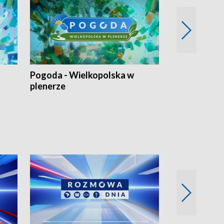
Pogoda - Wielkopolska w
Eko prognoza
plenerze