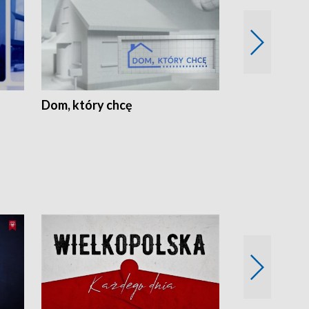
Dom, który chcę
Biznes Wielk