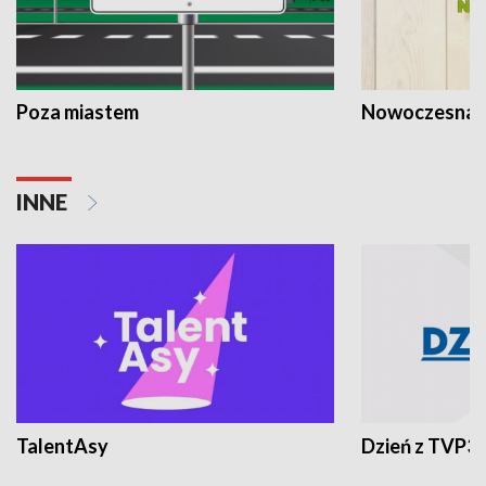
Poza miastem
Nowoczesna 
INNE
TalentAsy
Dzień z TVP3