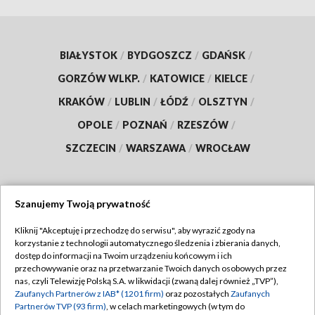
BIAŁYSTOK
/
BYDGOSZCZ
/
GDAŃSK
/
GORZÓW WLKP.
/
KATOWICE
/
KIELCE
/
KRAKÓW
/
LUBLIN
/
ŁÓDŹ
/
OLSZTYN
/
OPOLE
/
POZNAŃ
/
RZESZÓW
/
SZCZECIN
/
WARSZAWA
/
WROCŁAW
Szanujemy Twoją prywatność
Dołącz do nas:
Kliknij "Akceptuję i przechodzę do serwisu", aby wyrazić zgody na
korzystanie z technologii automatycznego śledzenia i zbierania danych,
TVP
dostęp do informacji na Twoim urządzeniu końcowym i ich
Abonament TVP
przechowywanie oraz na przetwarzanie Twoich danych osobowych przez
Regulamin TVP
nas, czyli Telewizję Polską S.A. w likwidacji (zwaną dalej również „TVP”),
Emisja w TVP
Zaufanych Partnerów z IAB* (1201 firm)
oraz pozostałych
Zaufanych
Polityka prywatności
Partnerów TVP (93 firm)
, w celach marketingowych (w tym do
Centrum informacji TVP