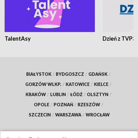
TalentAsy
Dzień z TVP3
BIAŁYSTOK
/
BYDGOSZCZ
/
GDAŃSK
/
GORZÓW WLKP.
/
KATOWICE
/
KIELCE
/
KRAKÓW
/
LUBLIN
/
ŁÓDŹ
/
OLSZTYN
/
OPOLE
/
POZNAŃ
/
RZESZÓW
/
SZCZECIN
/
WARSZAWA
/
WROCŁAW