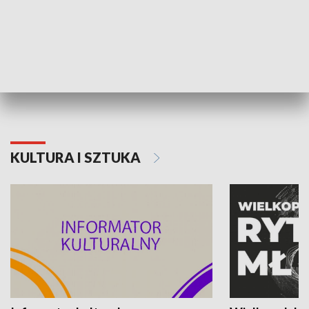
70. rocznica Powstania
Narodowy Dzi
Poznańskiego Czerwca 1956 roku
Powstania Wi
KULTURA I SZTUKA