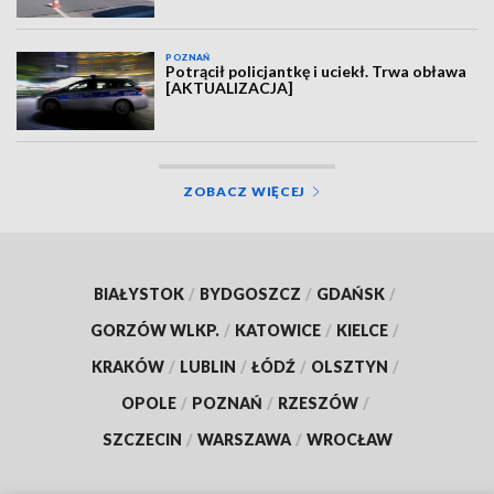
POZNAŃ
Potrącił policjantkę i uciekł. Trwa obława
[AKTUALIZACJA]
ZOBACZ WIĘCEJ
BIAŁYSTOK
/
BYDGOSZCZ
/
GDAŃSK
/
GORZÓW WLKP.
/
KATOWICE
/
KIELCE
/
KRAKÓW
/
LUBLIN
/
ŁÓDŹ
/
OLSZTYN
/
OPOLE
/
POZNAŃ
/
RZESZÓW
/
SZCZECIN
/
WARSZAWA
/
WROCŁAW