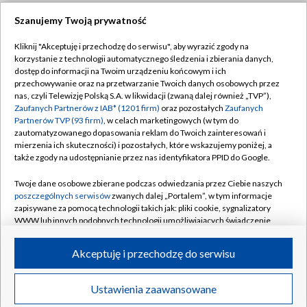
Szanujemy Twoją prywatność
Dołącz do nas:
Kliknij "Akceptuję i przechodzę do serwisu", aby wyrazić zgody na
korzystanie z technologii automatycznego śledzenia i zbierania danych,
TVP
dostęp do informacji na Twoim urządzeniu końcowym i ich
Abonament TVP
przechowywanie oraz na przetwarzanie Twoich danych osobowych przez
Regulamin TVP
nas, czyli Telewizję Polską S.A. w likwidacji (zwaną dalej również „TVP”),
Emisja w TVP
Polityka prywatności
Zaufanych Partnerów z IAB* (1201 firm)
oraz pozostałych
Zaufanych
Partnerów TVP (93 firm)
, w celach marketingowych (w tym do
Centrum informacji TVP
Moje zgody
zautomatyzowanego dopasowania reklam do Twoich zainteresowań i
mierzenia ich skuteczności) i pozostałych, które wskazujemy poniżej, a
Naziemna Telewizja Cyfrowa
Pomoc
także zgody na udostępnianie przez nas identyfikatora PPID do Google.
Sklep TVP
Biuro reklamy
Twoje dane osobowe zbierane podczas odwiedzania przez Ciebie naszych
Rada Programowa
Kontakt
poszczególnych serwisów
zwanych dalej „Portalem”, w tym informacje
zapisywane za pomocą technologii takich jak: pliki cookie, sygnalizatory
System NOS
WWW lub innych podobnych technologii umożliwiających świadczenie
dopasowanych i bezpiecznych usług, personalizację treści oraz reklam,
Informacje o nadawcy
Kanały
udostępnianie funkcji mediów społecznościowych oraz analizowanie
Akceptuję i przechodzę do serwisu
ruchu w Internecie.
Program dla prasy
©2026 Telewizja Polska S.A. w likwidacji
Biuro Reklamy
Twoje dane osobowe zbierane podczas odwiedzania przez Ciebie
Ustawienia zaawansowane
poszczególnych serwisów
na Portalu, takie jak adresy IP, identyfikatory
Ogłoszenie przetargowe