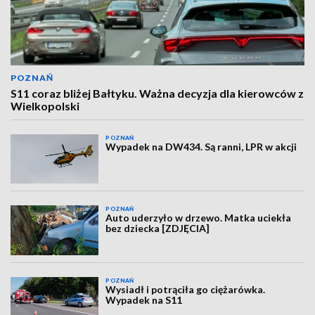
POZNAŃ
S11 coraz bliżej Bałtyku. Ważna decyzja dla kierowców z
Wielkopolski
POZNAŃ
Wypadek na DW434. Są ranni, LPR w akcji
POZNAŃ
Auto uderzyło w drzewo. Matka uciekła
bez dziecka [ZDJĘCIA]
POZNAŃ
Wysiadł i potrąciła go ciężarówka.
Wypadek na S11