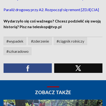
Paraliż drogowy przy A2. Rozpoczął się remont [ZDJĘCIA]
Wydarzyło się coś ważnego? Chcesz podzielić się swoją
historią? Pisz na teleskop@tvp.pl
#wypadek
#zderzenie
#ciągnik rolniczy
#szkaradowo
ZOBACZ TAKŻE