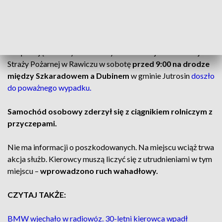
utrudnienia.
Szkaradowo – Dubin:
zderzenie
z ciągnikiem
Jak podają strażacy z Komendy Powiatowej Państwowej
Straży Pożarnej w Rawiczu w sobotę
przed 9:00 na drodze
między Szkaradowem a Dubinem
w gminie Jutrosin
doszło
do poważnego wypadku.
Samochód osobowy zderzył się z ciągnikiem rolniczym z
przyczepami.
Nie ma informacji o poszkodowanych. Na miejscu wciąż trwa
akcja służb. Kierowcy muszą liczyć się z utrudnieniami w tym
miejscu –
wprowadzono ruch wahadłowy.
CZYTAJ TAKŻE:
BMW wjechało w radiowóz. 30-letni kierowca wpadł