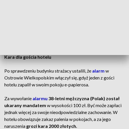
Na miejsce skierowano
kilka zastępów straży pożarnej.
Strażacy swierdzili, że czujka przeciwpożarowa faktycznie
wykryła dym. Do
pożaru
jednak nie doszło.
CZYTAJ TAKŻE:
Szkolny system alarmowy. Przycisk w
każdej klasie
Kara dla gościa hotelu
Po sprawdzeniu budynku strażacy ustalili, że
alarm
w
Ostrowie Wielkopolskim włączył się, gdyż jeden z gości
hotelu zapalił w swoim pokoju e-papierosa.
Za wywołanie
alarmu
38-letni mężczyzna (Polak) został
ukarany mandatem
w wysokości 100 zł. Być może zapłaci
jednak więcej za swoje nieodpowiedzialne zachowanie. W
hotelu obowiązuje zakaz palenia w pokojach, a za jego
naruszenia
grozi kara 2000 złotych.