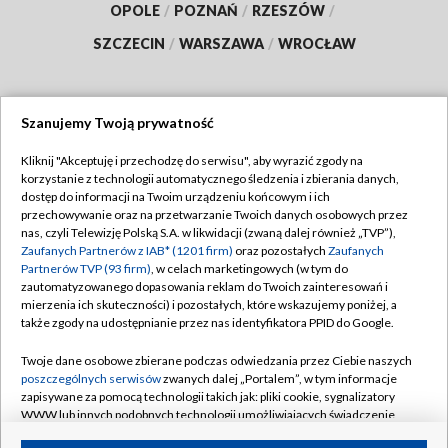
OPOLE
/
POZNAŃ
/
RZESZÓW
/
SZCZECIN
/
WARSZAWA
/
WROCŁAW
Szanujemy Twoją prywatność
Dołącz do nas:
Kliknij "Akceptuję i przechodzę do serwisu", aby wyrazić zgody na
korzystanie z technologii automatycznego śledzenia i zbierania danych,
TVP
dostęp do informacji na Twoim urządzeniu końcowym i ich
Abonament TVP
przechowywanie oraz na przetwarzanie Twoich danych osobowych przez
Regulamin TVP
nas, czyli Telewizję Polską S.A. w likwidacji (zwaną dalej również „TVP”),
Emisja w TVP
Polityka prywatności
Zaufanych Partnerów z IAB* (1201 firm)
oraz pozostałych
Zaufanych
Partnerów TVP (93 firm)
, w celach marketingowych (w tym do
Centrum informacji TVP
Moje zgody
zautomatyzowanego dopasowania reklam do Twoich zainteresowań i
mierzenia ich skuteczności) i pozostałych, które wskazujemy poniżej, a
Naziemna Telewizja Cyfrowa
Pomoc
także zgody na udostępnianie przez nas identyfikatora PPID do Google.
Sklep TVP
Biuro reklamy
Twoje dane osobowe zbierane podczas odwiedzania przez Ciebie naszych
Rada Programowa
Kontakt
poszczególnych serwisów
zwanych dalej „Portalem”, w tym informacje
zapisywane za pomocą technologii takich jak: pliki cookie, sygnalizatory
System NOS
WWW lub innych podobnych technologii umożliwiających świadczenie
dopasowanych i bezpiecznych usług, personalizację treści oraz reklam,
Informacje o nadawcy
Kanały