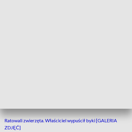
Jednocześnie informujemy, że aktualnie
sprawa znajduje się na etapie
pozyskiwania niezbędnej dokumentacji, w
tym stanowisk odpowiednich jednostek
miejskich. Po jej zgromadzeniu
przeprowadzona zostanie analiza
zasadności ewentualnego nabycia prawa
użytkowania wieczystego ww.
nieruchomości do gminnego zasobu
– czytamy w cytowanym przez Radę Osiedla Piątkowo
komunikacie.
CZYTAJ TAKŻE:
Ratowali zwierzęta. Właściciel wypuścił byki [GALERIA
ZDJĘĆ]