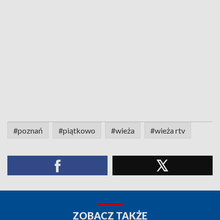
#poznań
#piątkowo
#wieża
#wieża rtv
ZOBACZ TAKŻE