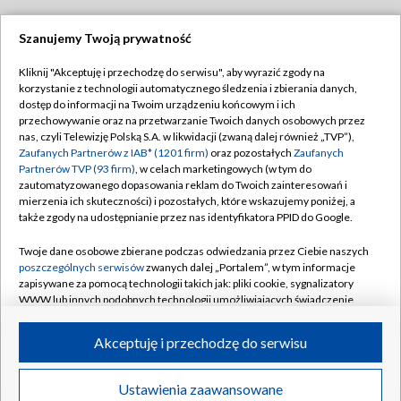
Szanujemy Twoją prywatność
Dołącz do nas:
Kliknij "Akceptuję i przechodzę do serwisu", aby wyrazić zgody na
korzystanie z technologii automatycznego śledzenia i zbierania danych,
TVP
dostęp do informacji na Twoim urządzeniu końcowym i ich
Abonament TVP
przechowywanie oraz na przetwarzanie Twoich danych osobowych przez
Regulamin TVP
nas, czyli Telewizję Polską S.A. w likwidacji (zwaną dalej również „TVP”),
Emisja w TVP
Polityka prywatności
Zaufanych Partnerów z IAB* (1201 firm)
oraz pozostałych
Zaufanych
Partnerów TVP (93 firm)
, w celach marketingowych (w tym do
Centrum informacji TVP
Moje zgody
zautomatyzowanego dopasowania reklam do Twoich zainteresowań i
mierzenia ich skuteczności) i pozostałych, które wskazujemy poniżej, a
Naziemna Telewizja Cyfrowa
Pomoc
także zgody na udostępnianie przez nas identyfikatora PPID do Google.
Sklep TVP
Biuro reklamy
Twoje dane osobowe zbierane podczas odwiedzania przez Ciebie naszych
Rada Programowa
Kontakt
poszczególnych serwisów
zwanych dalej „Portalem”, w tym informacje
zapisywane za pomocą technologii takich jak: pliki cookie, sygnalizatory
System NOS
WWW lub innych podobnych technologii umożliwiających świadczenie
dopasowanych i bezpiecznych usług, personalizację treści oraz reklam,
Informacje o nadawcy
Kanały
udostępnianie funkcji mediów społecznościowych oraz analizowanie
Akceptuję i przechodzę do serwisu
ruchu w Internecie.
Program dla prasy
©2026 Telewizja Polska S.A. w likwidacji
Biuro Reklamy
Twoje dane osobowe zbierane podczas odwiedzania przez Ciebie
Ustawienia zaawansowane
poszczególnych serwisów
na Portalu, takie jak adresy IP, identyfikatory