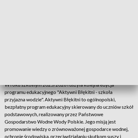
Program edukacyjny „Aktywni Błękitni - szkoła przyjazna wodzie”
Wielkopolska/Polska
W roku szkolnym 2025/2026 ruszyła kolejna edycja
programu edukacyjnego "Aktywni Błękitni - szkoła
przyjazna wodzie". Aktywni Błękitni to ogólnopolski,
bezpłatny program edukacyjny skierowany do uczniów szkół
podstawowych, realizowany przez Państwowe
Gospodarstwo Wodne Wody Polskie. Jego misją jest
promowanie wiedzy o zrównoważonej gospodarce wodnej,
ochronie środowiska, przeciwdziałaniu skutkom suszy i