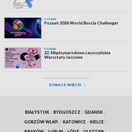
POZNAŃ
Poznań 2026 World Boccia Challenger
POZNAŃ
22. Międzynarodowe Leszczyńskie
Warsztaty Jazzowe
ZOBACZ WIĘCEJ
BIAŁYSTOK
/
BYDGOSZCZ
/
GDAŃSK
/
GORZÓW WLKP.
/
KATOWICE
/
KIELCE
/
KRAKÓW
/
LUBLIN
/
ŁÓDŹ
/
OLSZTYN
/