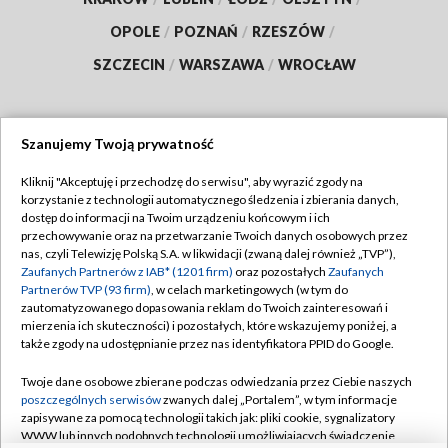
OPOLE
/
POZNAŃ
/
RZESZÓW
/
SZCZECIN
/
WARSZAWA
/
WROCŁAW
Szanujemy Twoją prywatność
Dołącz do nas:
Kliknij "Akceptuję i przechodzę do serwisu", aby wyrazić zgody na
korzystanie z technologii automatycznego śledzenia i zbierania danych,
TVP
dostęp do informacji na Twoim urządzeniu końcowym i ich
Abonament TVP
przechowywanie oraz na przetwarzanie Twoich danych osobowych przez
Regulamin TVP
nas, czyli Telewizję Polską S.A. w likwidacji (zwaną dalej również „TVP”),
Emisja w TVP
Polityka prywatności
Zaufanych Partnerów z IAB* (1201 firm)
oraz pozostałych
Zaufanych
Partnerów TVP (93 firm)
, w celach marketingowych (w tym do
Centrum informacji TVP
Moje zgody
zautomatyzowanego dopasowania reklam do Twoich zainteresowań i
mierzenia ich skuteczności) i pozostałych, które wskazujemy poniżej, a
Naziemna Telewizja Cyfrowa
Pomoc
także zgody na udostępnianie przez nas identyfikatora PPID do Google.
Sklep TVP
Biuro reklamy
Twoje dane osobowe zbierane podczas odwiedzania przez Ciebie naszych
Rada Programowa
Kontakt
poszczególnych serwisów
zwanych dalej „Portalem”, w tym informacje
zapisywane za pomocą technologii takich jak: pliki cookie, sygnalizatory
System NOS
WWW lub innych podobnych technologii umożliwiających świadczenie