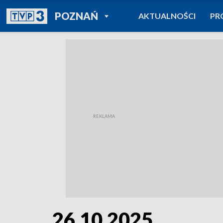
POWRÓT DO
POZNAŃ
AKTUALNOŚCI
PR
TVP REGIONY
26.10.2025