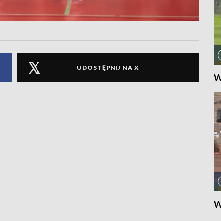
UDOSTĘPNIJ NA X
W
W