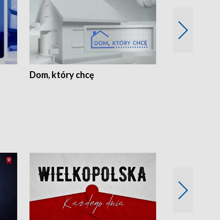
Dom, który chcę
Biznes Wielk