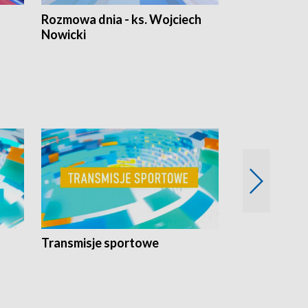
Rozmowa dnia - ks. Wojciech
Euro Fakty
Nowicki
Transmisje sportowe
Reportaże s