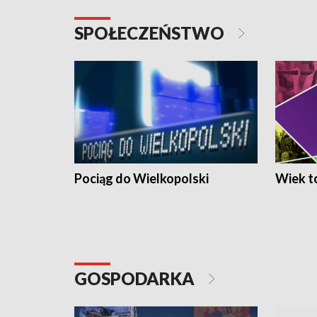
SPOŁECZEŃSTWO
Pociąg do Wielkopolski
Wiek to
GOSPODARKA