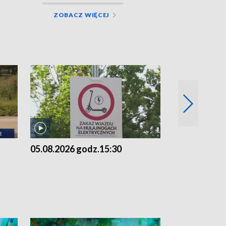
ZOBACZ WIĘCEJ
05.08.2026 godz.15:30
04.08.2026 g