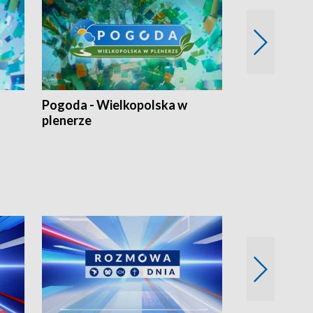
Pogoda - Wielkopolska w
Eko prognoza
plenerze