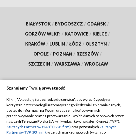
BIAŁYSTOK
/
BYDGOSZCZ
/
GDAŃSK
/
GORZÓW WLKP.
/
KATOWICE
/
KIELCE
/
KRAKÓW
/
LUBLIN
/
ŁÓDŹ
/
OLSZTYN
/
OPOLE
/
POZNAŃ
/
RZESZÓW
/
SZCZECIN
/
WARSZAWA
/
WROCŁAW
Szanujemy Twoją prywatność
Dołącz do nas:
Kliknij "Akceptuję i przechodzę do serwisu", aby wyrazić zgody na
korzystanie z technologii automatycznego śledzenia i zbierania danych,
TVP
dostęp do informacji na Twoim urządzeniu końcowym i ich
Abonament TVP
przechowywanie oraz na przetwarzanie Twoich danych osobowych przez
Regulamin TVP
nas, czyli Telewizję Polską S.A. w likwidacji (zwaną dalej również „TVP”),
Emisja w TVP
Zaufanych Partnerów z IAB* (1201 firm)
oraz pozostałych
Zaufanych
Polityka prywatności
Partnerów TVP (93 firm)
, w celach marketingowych (w tym do
Centrum informacji TVP