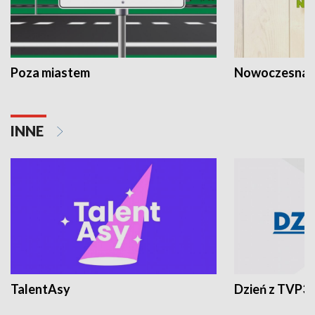
Poza miastem
Nowoczesna 
INNE
TalentAsy
Dzień z TVP3