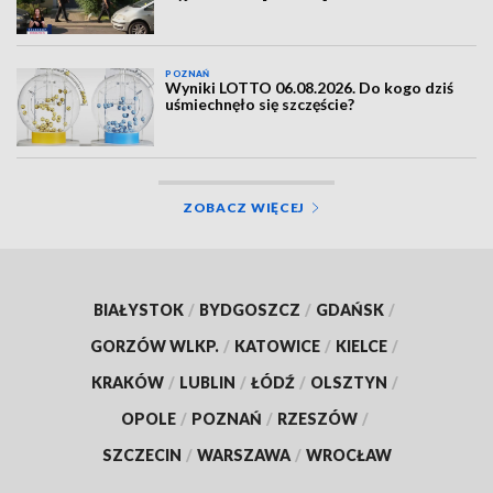
POZNAŃ
Wyniki LOTTO 06.08.2026. Do kogo dziś
uśmiechnęło się szczęście?
ZOBACZ WIĘCEJ
BIAŁYSTOK
/
BYDGOSZCZ
/
GDAŃSK
/
GORZÓW WLKP.
/
KATOWICE
/
KIELCE
/
KRAKÓW
/
LUBLIN
/
ŁÓDŹ
/
OLSZTYN
/
OPOLE
/
POZNAŃ
/
RZESZÓW
/
SZCZECIN
/
WARSZAWA
/
WROCŁAW