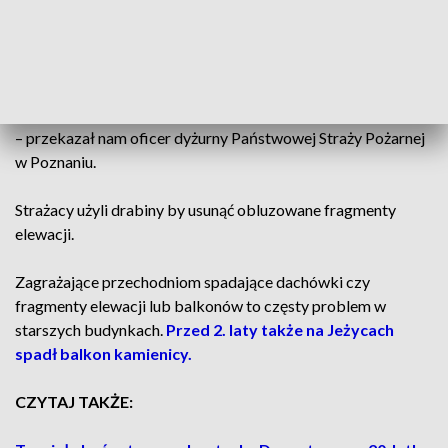
Otrzymaliśmy zgłoszenie o spadającym
tynku. Trwa usuwanie zagrożenie
– przekazał nam oficer dyżurny Państwowej Straży Pożarnej
w Poznaniu.
Strażacy użyli drabiny by usunąć obluzowane fragmenty
elewacji.
Zagrażające przechodniom spadające dachówki czy
fragmenty elewacji lub balkonów to częsty problem w
starszych budynkach.
Przed 2. laty także na Jeżycach
spadł balkon kamienicy.
CZYTAJ TAKŻE: