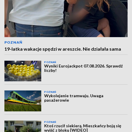
POZNAŃ
19-latka wakacje spędzi w areszcie. Nie działała sama
POZNAŃ
Wyniki Eurojackpot 07.08.2026. Sprawdź
liczby!
POZNAŃ
Wykolejenie tramwaju. Uwaga
pasażerowie
POZNAŃ
Ktoś rzucił siekierą. Mieszkańcy boją się
wyjść z bloku [WIDEO]