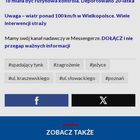
To miała być rutynowa kontrola. Deportowano 20-latka
Uwaga – wiatr ponad 100 km/h w Wielkopolsce. Wiele
interwencji straży
Mamy swój kanał nadawczy w Messengerze.
DOŁĄCZ i nie
przegap ważnych informacji
#spadający tynk
#zagrożenie
#jeżyce
#ul. kraszewskiego
#ul. słowackiego
#poznań
ZOBACZ TAKŻE