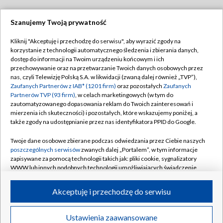
Szanujemy Twoją prywatność
Dołącz do nas:
Kliknij "Akceptuję i przechodzę do serwisu", aby wyrazić zgody na
korzystanie z technologii automatycznego śledzenia i zbierania danych,
TVP
dostęp do informacji na Twoim urządzeniu końcowym i ich
Abonament TVP
przechowywanie oraz na przetwarzanie Twoich danych osobowych przez
Regulamin TVP
nas, czyli Telewizję Polską S.A. w likwidacji (zwaną dalej również „TVP”),
Emisja w TVP
Polityka prywatności
Zaufanych Partnerów z IAB* (1201 firm)
oraz pozostałych
Zaufanych
Partnerów TVP (93 firm)
, w celach marketingowych (w tym do
Centrum informacji TVP
Moje zgody
zautomatyzowanego dopasowania reklam do Twoich zainteresowań i
mierzenia ich skuteczności) i pozostałych, które wskazujemy poniżej, a
Naziemna Telewizja Cyfrowa
Pomoc
także zgody na udostępnianie przez nas identyfikatora PPID do Google.
Sklep TVP
Biuro reklamy
Twoje dane osobowe zbierane podczas odwiedzania przez Ciebie naszych
Rada Programowa
Kontakt
poszczególnych serwisów
zwanych dalej „Portalem”, w tym informacje
zapisywane za pomocą technologii takich jak: pliki cookie, sygnalizatory
System NOS
WWW lub innych podobnych technologii umożliwiających świadczenie
dopasowanych i bezpiecznych usług, personalizację treści oraz reklam,
Informacje o nadawcy
Kanały
udostępnianie funkcji mediów społecznościowych oraz analizowanie
Akceptuję i przechodzę do serwisu
ruchu w Internecie.
Program dla prasy
©2026 Telewizja Polska S.A. w likwidacji
Biuro Reklamy
Twoje dane osobowe zbierane podczas odwiedzania przez Ciebie
Ustawienia zaawansowane
poszczególnych serwisów
na Portalu, takie jak adresy IP, identyfikatory