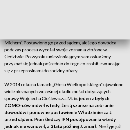
Wiadomo, kto miał zadać śmiertelne ciosy pałką
Słowa o niewykryciu sprawcą mogą zdumiewać, bo
już w
połowie lat 90. ustalono, który funkcjonariusz z
oddziału ZOMO miał zadać Cieślewiczowi śmiertelne w
skutkach ciosy.
Był to Włodzimierz J. zwany „Grubym
Michem”. Postawiono go przed sądem, ale jego dowódca
podczas procesu wycofał swoje zeznania złożone w
śledztwie. Po wyroku uniewinniającym sam oskarżony
przyznał się jednak pośrednio do tego co zrobił, zwracając
się z przeprosinami do rodziny ofiary.
W 2014 roku na łamach „Głosu Wielkopolskiego” ujawniono
wiele nieznanych wcześniej okoliczności dotyczących
sprawy Wojciecha Cieślewicza. M. in.
jeden z byłych
ZOMO-ców mówił wtedy, że są szanse na zebranie
dowodów i ponowne postawienie Włodzimierza J.
przed sądem.
Pion śledczy IPN postępowania wtedy
jednak nie wznowił, a 3 lata później J. zmarł.
Nie żyje już