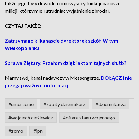
także jego były dowódca i inni wysocy funkcjonariusze
milicji, którzy mieli utrudniać wyjaśnienie zbrodni.
CZYTAJ TAKŻE:
Zatrzymano kilkanaście dyrektorek szkół. W tym
Wielkopolanka
Sprawa Ziętary. Przełom dzięki aktom tajnych służb?
Mamy swój kanał nadawczy w Messengerze.
DOŁĄCZ i nie
przegap ważnych informacji
#umorzenie
#zabity dziennikarz
#dziennikarza
#wojciech cieślewicz
#ofiara stanu wojennego
#zomo
#ipn