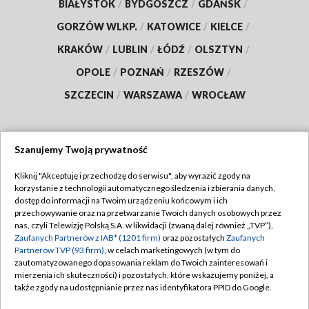
BIAŁYSTOK
/
BYDGOSZCZ
/
GDAŃSK
/
GORZÓW WLKP.
/
KATOWICE
/
KIELCE
/
KRAKÓW
/
LUBLIN
/
ŁÓDŹ
/
OLSZTYN
/
OPOLE
/
POZNAŃ
/
RZESZÓW
/
SZCZECIN
/
WARSZAWA
/
WROCŁAW
Szanujemy Twoją prywatność
Dołącz do nas:
Kliknij "Akceptuję i przechodzę do serwisu", aby wyrazić zgody na
korzystanie z technologii automatycznego śledzenia i zbierania danych,
TVP
dostęp do informacji na Twoim urządzeniu końcowym i ich
Abonament TVP
przechowywanie oraz na przetwarzanie Twoich danych osobowych przez
Regulamin TVP
nas, czyli Telewizję Polską S.A. w likwidacji (zwaną dalej również „TVP”),
Emisja w TVP
Polityka prywatności
Zaufanych Partnerów z IAB* (1201 firm)
oraz pozostałych
Zaufanych
Partnerów TVP (93 firm)
, w celach marketingowych (w tym do
Centrum informacji TVP
Moje zgody
zautomatyzowanego dopasowania reklam do Twoich zainteresowań i
mierzenia ich skuteczności) i pozostałych, które wskazujemy poniżej, a
Naziemna Telewizja Cyfrowa
Pomoc
także zgody na udostępnianie przez nas identyfikatora PPID do Google.
Sklep TVP
Biuro reklamy