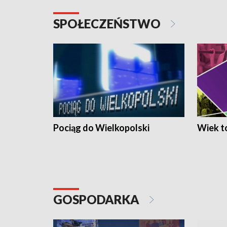
SPOŁECZEŃSTWO
Pociąg do Wielkopolski
Wiek to
GOSPODARKA