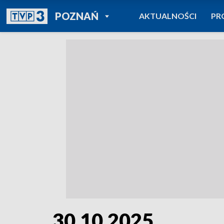
POWRÓT DO
POZNAŃ
AKTUALNOŚCI
PR
TVP REGIONY
30.10.2025