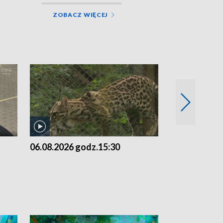
ZOBACZ WIĘCEJ
06.08.2026 godz.15:30
05.08.2026 g