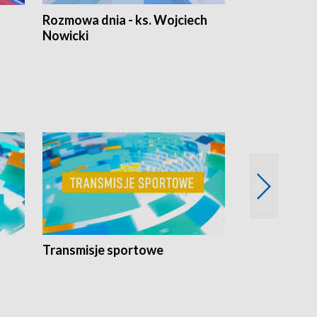
Rozmowa dnia - ks. Wojciech
Euro Fakty
Nowicki
Transmisje sportowe
Reportaże s