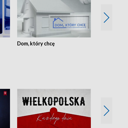
Dom, który chcę
Biznes Wielk