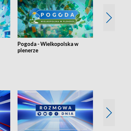
Pogoda - Wielkopolska w
Eko prognoza
plenerze