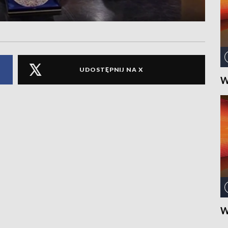
UDOSTĘPNIJ NA X
W
W