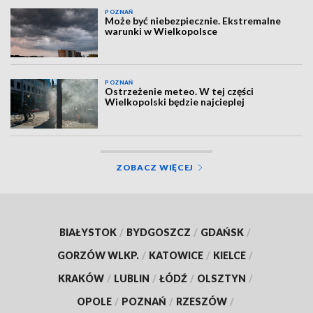
POZNAŃ
Może być niebezpiecznie. Ekstremalne
warunki w Wielkopolsce
POZNAŃ
Ostrzeżenie meteo. W tej części
Wielkopolski będzie najcieplej
ZOBACZ WIĘCEJ
BIAŁYSTOK
/
BYDGOSZCZ
/
GDAŃSK
/
GORZÓW WLKP.
/
KATOWICE
/
KIELCE
/
KRAKÓW
/
LUBLIN
/
ŁÓDŹ
/
OLSZTYN
/
OPOLE
/
POZNAŃ
/
RZESZÓW
/