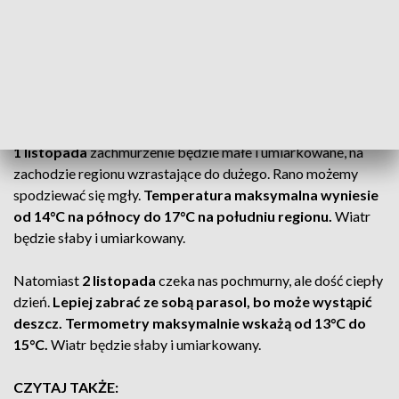
sobotę, dlatego tłumy Wielkopolan będą odwiedzały
cmentarze przez cały weekend o różnych porach dnia.
Jak wynika z prognozy IMGW, w nocy z piątku, 31
października na sobotę, 1 listopada, termometry wskażą od
4°C do 6°C.
1 listopada
zachmurzenie będzie małe i umiarkowane, na
zachodzie regionu wzrastające do dużego. Rano możemy
spodziewać się mgły.
Temperatura maksymalna wyniesie
od 14°C na północy do 17°C na południu regionu.
Wiatr
będzie słaby i umiarkowany.
Natomiast
2 listopada
czeka nas pochmurny, ale dość ciepły
dzień.
Lepiej zabrać ze sobą parasol, bo może wystąpić
deszcz. Termometry maksymalnie wskażą od 13°C do
15°C.
Wiatr będzie słaby i umiarkowany.
CZYTAJ TAKŻE: