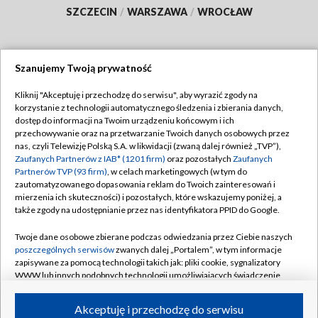
SZCZECIN
/
WARSZAWA
/
WROCŁAW
Szanujemy Twoją prywatność
Dołącz do nas:
Kliknij "Akceptuję i przechodzę do serwisu", aby wyrazić zgody na
korzystanie z technologii automatycznego śledzenia i zbierania danych,
TVP
dostęp do informacji na Twoim urządzeniu końcowym i ich
Abonament TVP
przechowywanie oraz na przetwarzanie Twoich danych osobowych przez
Regulamin TVP
nas, czyli Telewizję Polską S.A. w likwidacji (zwaną dalej również „TVP”),
Emisja w TVP
Polityka prywatności
Zaufanych Partnerów z IAB* (1201 firm)
oraz pozostałych
Zaufanych
Partnerów TVP (93 firm)
, w celach marketingowych (w tym do
Centrum informacji TVP
Moje zgody
zautomatyzowanego dopasowania reklam do Twoich zainteresowań i
mierzenia ich skuteczności) i pozostałych, które wskazujemy poniżej, a
Naziemna Telewizja Cyfrowa
Pomoc
także zgody na udostępnianie przez nas identyfikatora PPID do Google.
Sklep TVP
Biuro reklamy
Twoje dane osobowe zbierane podczas odwiedzania przez Ciebie naszych
Rada Programowa
Kontakt
poszczególnych serwisów
zwanych dalej „Portalem”, w tym informacje
zapisywane za pomocą technologii takich jak: pliki cookie, sygnalizatory
System NOS
WWW lub innych podobnych technologii umożliwiających świadczenie
dopasowanych i bezpiecznych usług, personalizację treści oraz reklam,
Informacje o nadawcy
Kanały
udostępnianie funkcji mediów społecznościowych oraz analizowanie
Akceptuję i przechodzę do serwisu
ruchu w Internecie.
Program dla prasy