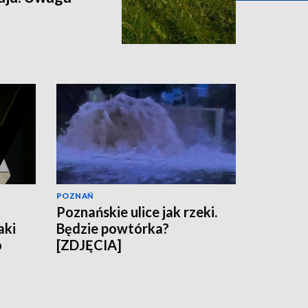
POZNAŃ
Poznańskie ulice jak rzeki.
aki
Będzie powtórka?
o
[ZDJĘCIA]