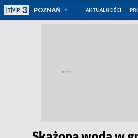
POWRÓT DO
POZNAŃ
AKTUALNOŚCI
PR
TVP REGIONY
Skażona woda w gmi