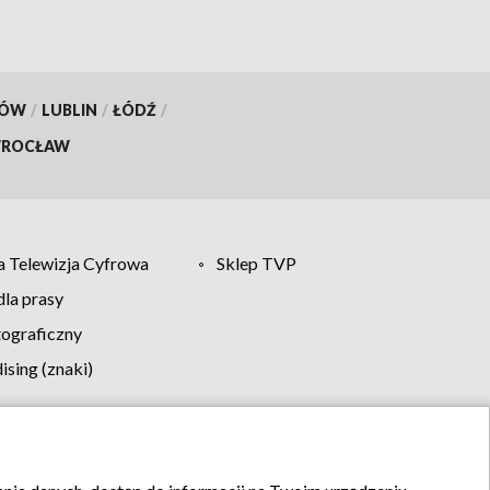
KÓW
/
LUBLIN
/
ŁÓDŹ
/
ROCŁAW
 Telewizja Cyfrowa
Sklep TVP
la prasy
tograficzny
sing (znaki)
klamy
Kontakt