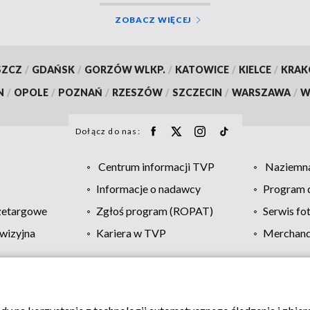
ZOBACZ WIĘCEJ
SZCZ
/
GDAŃSK
/
GORZÓW WLKP.
/
KATOWICE
/
KIELCE
/
KRA
N
/
OPOLE
/
POZNAŃ
/
RZESZÓW
/
SZCZECIN
/
WARSZAWA
/
W
Dołącz do nas:
Centrum informacji TVP
Naziemna
Informacje o nadawcy
Program d
zetargowe
Zgłoś program (ROPAT)
Serwis fo
wizyjna
Kariera w TVP
Merchandi
Polityka prywatności
Moje zgody
Pomoc
Biuro re