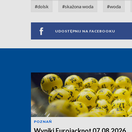
#dolsk
#skażona woda
#woda
UDOSTĘPNIJ NA FACEBOOKU
POZNAŃ
Wyniki Eurojackpot 07.08.2026.