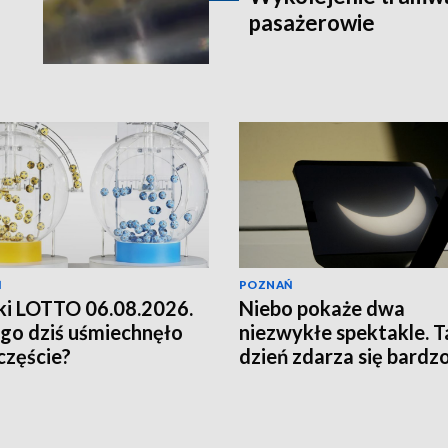
pasażerowie
Ń
POZNAŃ
i LOTTO 06.08.2026.
Niebo pokaże dwa
go dziś uśmiechnęło
niezwykłe spektakle. T
zczęście?
dzień zdarza się bardz
rzadko