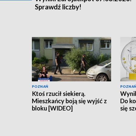
Sprawdź liczby!
POZNAŃ
POZNA
Ktoś rzucił siekierą.
Wynik
Mieszkańcy boją się wyjść z
Do ko
bloku [WIDEO]
się s