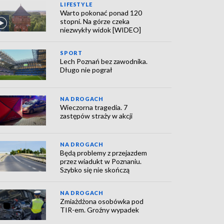
LIFESTYLE
Warto pokonać ponad 120
stopni. Na górze czeka
niezwykły widok [WIDEO]
SPORT
Lech Poznań bez zawodnika.
Długo nie pograł
NA DROGACH
Wieczorna tragedia. 7
zastępów straży w akcji
NA DROGACH
Będą problemy z przejazdem
przez wiadukt w Poznaniu.
Szybko się nie skończą
NA DROGACH
Zmiażdżona osobówka pod
TIR-em. Groźny wypadek