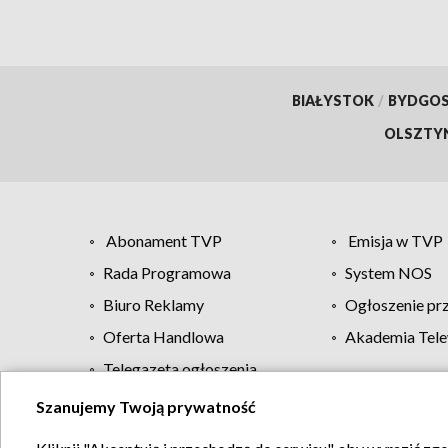
BIAŁYSTOK
/
BYDGO
OLSZTY
Abonament TVP
Emisja w TVP
Rada Programowa
System NOS
Biuro Reklamy
Ogłoszenie pr
Oferta Handlowa
Akademia Tele
Telegazeta ogłoszenia
Szanujemy Twoją prywatność
Regulamin TVP