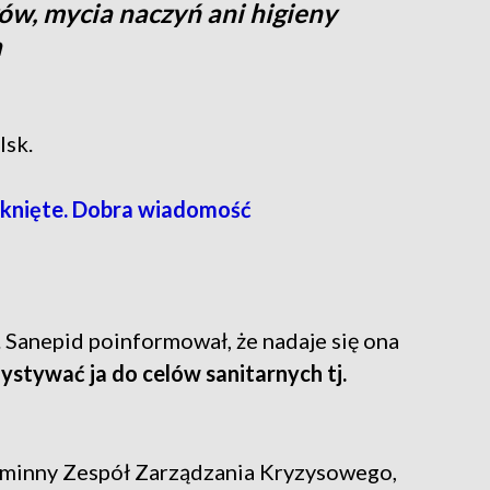
w, mycia naczyń ani higieny
a
lsk.
knięte. Dobra wiadomość
 Sanepid poinformował, że nadaje się ona
stywać ja do celów sanitarnych tj.
minny Zespół Zarządzania Kryzysowego,