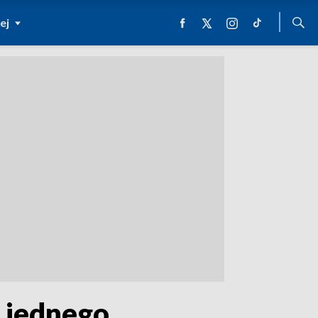
ej
o jednego