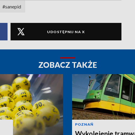
#sanepid
UDOSTĘPNIJ NA X
ZOBACZ TAKŻE
POZNAŃ
Wykolejenie tramw