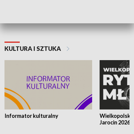
70. rocznica Powstania
Narodowy Dzi
Poznańskiego Czerwca 1956 roku
Powstania Wi
KULTURA I SZTUKA
Informator kulturalny
Wielkopolski
Jarocin 2026