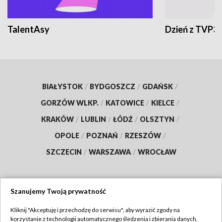
TalentAsy
Dzień z TVP3
BIAŁYSTOK
/
BYDGOSZCZ
/
GDAŃSK
/
GORZÓW WLKP.
/
KATOWICE
/
KIELCE
/
KRAKÓW
/
LUBLIN
/
ŁÓDŹ
/
OLSZTYN
/
OPOLE
/
POZNAŃ
/
RZESZÓW
/
SZCZECIN
/
WARSZAWA
/
WROCŁAW
Szanujemy Twoją prywatność
Dołącz do nas:
Kliknij "Akceptuję i przechodzę do serwisu", aby wyrazić zgody na
korzystanie z technologii automatycznego śledzenia i zbierania danych,
TVP