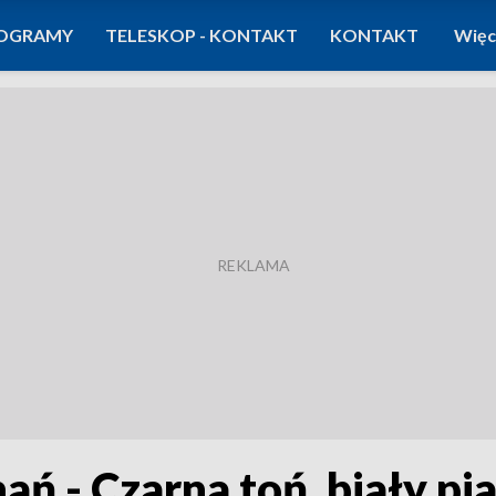
OGRAMY
TELESKOP - KONTAKT
KONTAKT
Więc
ń - Czarna toń, biały pi