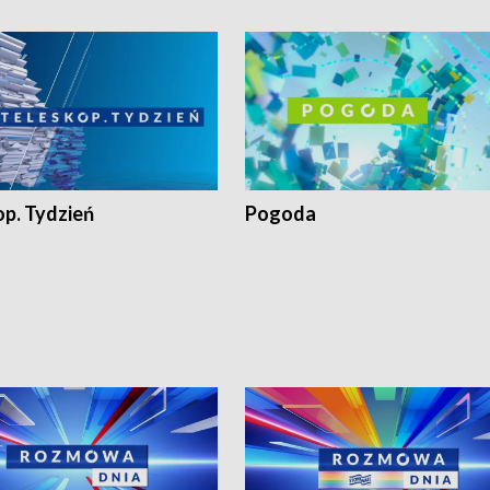
op. Tydzień
Pogoda