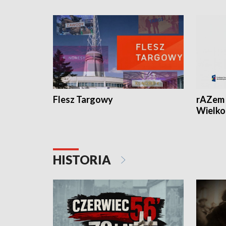
Flesz Targowy
rAZem 
Wielko
HISTORIA