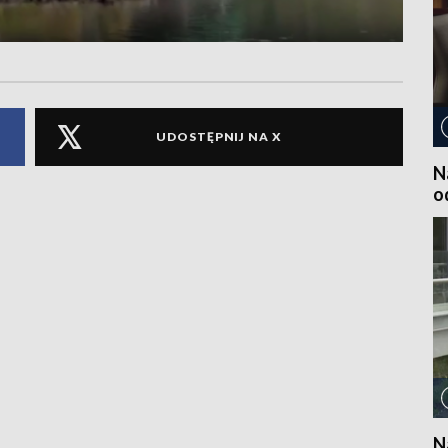
UDOSTĘPNIJ NA X
N
o
N