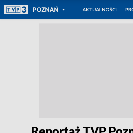
POWRÓT DO
POZNAŃ
AKTUALNOŚCI
PR
TVP REGIONY
Reportaż TVP Pozna