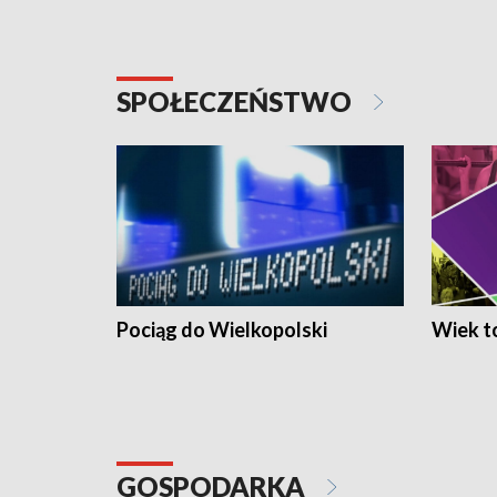
SPOŁECZEŃSTWO
Pociąg do Wielkopolski
Wiek to
GOSPODARKA