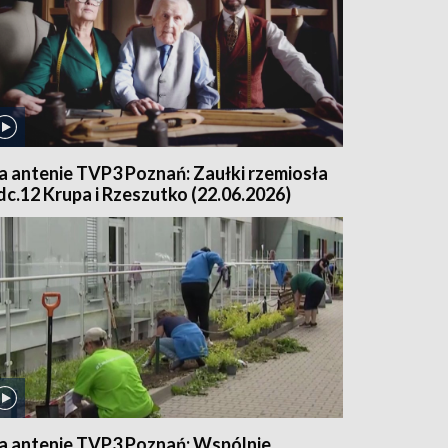
a antenie TVP3 Poznań: Zaułki rzemiosła
dc.12 Krupa i Rzeszutko (22.06.2026)
a antenie TVP3 Poznań: Wspólnie