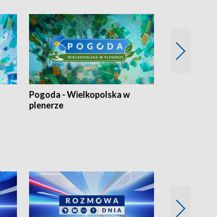
Pogoda - Wielkopolska w
Eko prognoza
plenerze