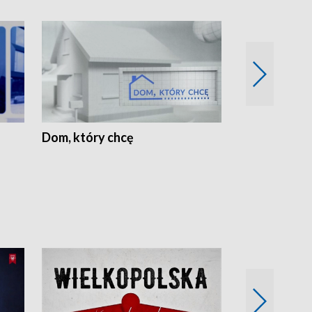
Dom, który chcę
Biznes Wielk