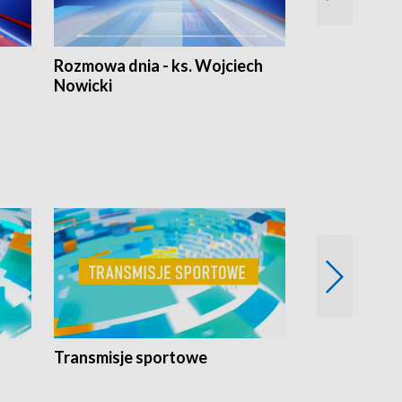
Rozmowa dnia - ks. Wojciech
Euro Fakty
Nowicki
Transmisje sportowe
Reportaże s