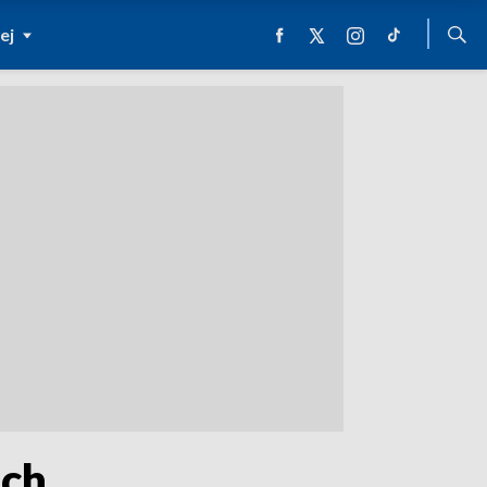
ej
ach