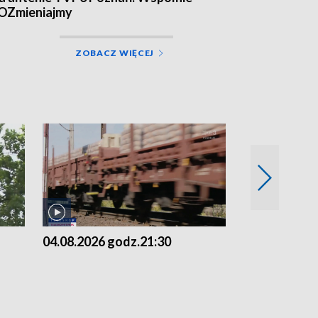
OZmieniajmy
ZOBACZ WIĘCEJ
04.08.2026 godz.21:30
04.08.2026 g