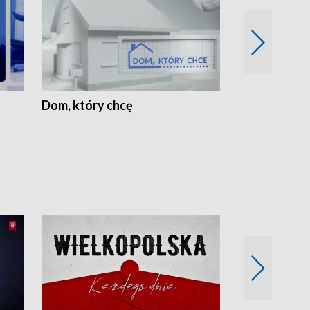
Dom, który chcę
Biznes Wielk