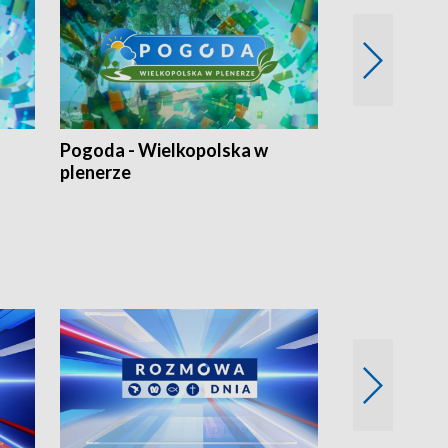
Pogoda - Wielkopolska w
Eko prognoza
plenerze