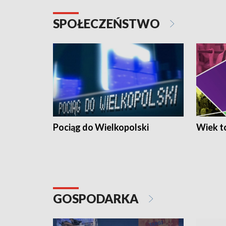
SPOŁECZEŃSTWO
Pociąg do Wielkopolski
Wiek to
GOSPODARKA