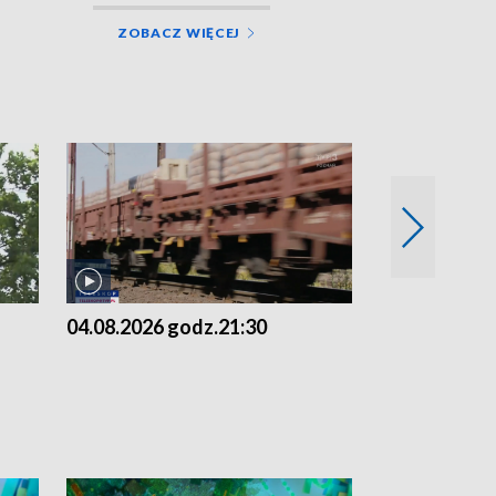
ZOBACZ WIĘCEJ
04.08.2026 godz.21:30
04.08.2026 g