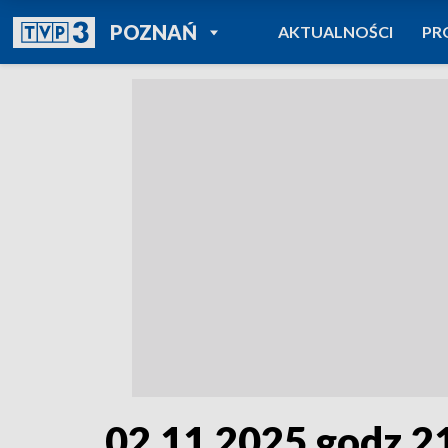
POWRÓT DO
POZNAŃ
AKTUALNOŚCI
PR
TVP REGIONY
02.11.2025 godz.2