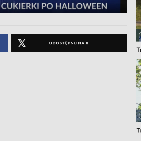
UDOSTĘPNIJ NA X
T
T