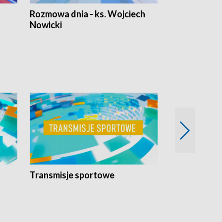
Rozmowa dnia - ks. Wojciech
Euro Fakty
Nowicki
Transmisje sportowe
Reportaże s