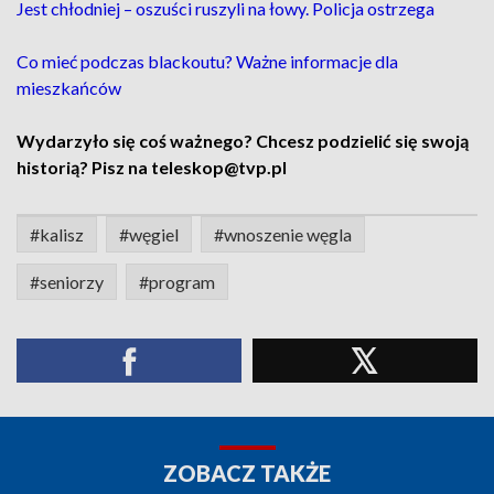
Jest chłodniej – oszuści ruszyli na łowy. Policja ostrzega
Co mieć podczas blackoutu? Ważne informacje dla
mieszkańców
Wydarzyło się coś ważnego? Chcesz podzielić się swoją
historią? Pisz na teleskop@tvp.pl
#kalisz
#węgiel
#wnoszenie węgla
#seniorzy
#program
ZOBACZ TAKŻE