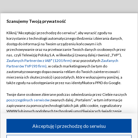
Szanujemy Twoją prywatność
Dołącz do nas:
Kliknij "Akceptuję i przechodzę do serwisu", aby wyrazić zgody na
korzystanie z technologii automatycznego śledzenia i zbierania danych,
TVP
dostęp do informacji na Twoim urządzeniu końcowym i ich
Abonament TVP
przechowywanie oraz na przetwarzanie Twoich danych osobowych przez
Regulamin TVP
nas, czyli Telewizję Polską S.A. w likwidacji (zwaną dalej również „TVP”),
Emisja w TVP
Polityka prywatności
Zaufanych Partnerów z IAB* (1201 firm)
oraz pozostałych
Zaufanych
Partnerów TVP (93 firm)
, w celach marketingowych (w tym do
Centrum informacji TVP
Moje zgody
zautomatyzowanego dopasowania reklam do Twoich zainteresowań i
mierzenia ich skuteczności) i pozostałych, które wskazujemy poniżej, a
Naziemna Telewizja Cyfrowa
Pomoc
także zgody na udostępnianie przez nas identyfikatora PPID do Google.
Sklep TVP
Biuro reklamy
Twoje dane osobowe zbierane podczas odwiedzania przez Ciebie naszych
Rada Programowa
Kontakt
poszczególnych serwisów
zwanych dalej „Portalem”, w tym informacje
zapisywane za pomocą technologii takich jak: pliki cookie, sygnalizatory
System NOS
WWW lub innych podobnych technologii umożliwiających świadczenie
dopasowanych i bezpiecznych usług, personalizację treści oraz reklam,
Informacje o nadawcy
Kanały
udostępnianie funkcji mediów społecznościowych oraz analizowanie
Akceptuję i przechodzę do serwisu
ruchu w Internecie.
Program dla prasy
©2026 Telewizja Polska S.A. w likwidacji