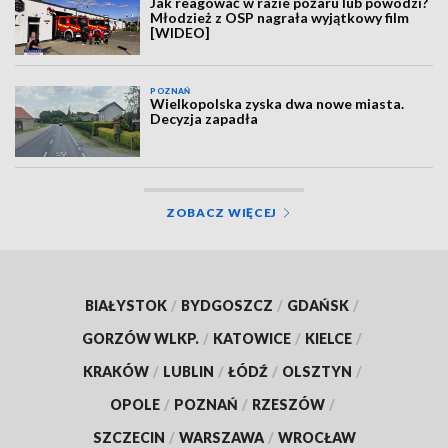
Jak reagować w razie pożaru lub powodzi?
Młodzież z OSP nagrała wyjątkowy film
[WIDEO]
POZNAŃ
Wielkopolska zyska dwa nowe miasta.
Decyzja zapadła
ZOBACZ WIĘCEJ
BIAŁYSTOK
/
BYDGOSZCZ
/
GDAŃSK
/
GORZÓW WLKP.
/
KATOWICE
/
KIELCE
/
KRAKÓW
/
LUBLIN
/
ŁÓDŹ
/
OLSZTYN
/
OPOLE
/
POZNAŃ
/
RZESZÓW
/
SZCZECIN
/
WARSZAWA
/
WROCŁAW