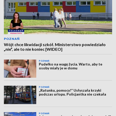
POZNAŃ
Wójt chce likwidacji szkół. Ministerstwo powiedziało
„nie”, ale to nie koniec [WIDEO]
POZNAŃ
Pudełko na wagę życia. Warto, aby te
osoby miały je w domu
POZNAŃ
„Ratunku, pomocy!” Usłyszała krzyki
podczas urlopu. Policjantka nie czekała
POZNAŃ