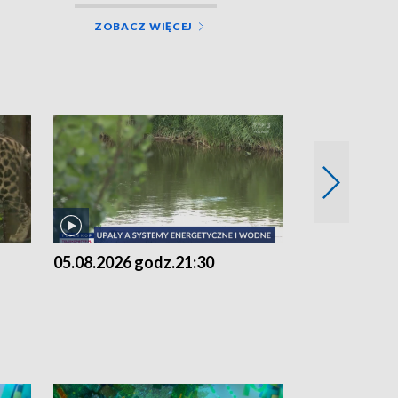
ZOBACZ WIĘCEJ
05.08.2026 godz.21:30
05.08.2026 g