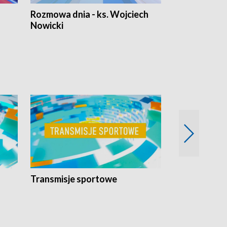
Rozmowa dnia - ks. Wojciech
Euro Fakty
Nowicki
Transmisje sportowe
Reportaże s