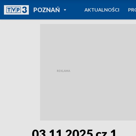
POWRÓT DO
POZNAŃ
AKTUALNOŚCI
PR
TVP REGIONY
03.11.2025 cz.1