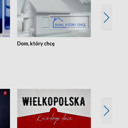
Dom, który chcę
Biznes Wielk