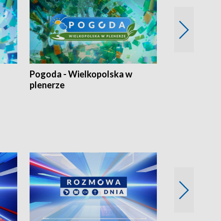
Pogoda - Wielkopolska w
Eko prognoza
plenerze