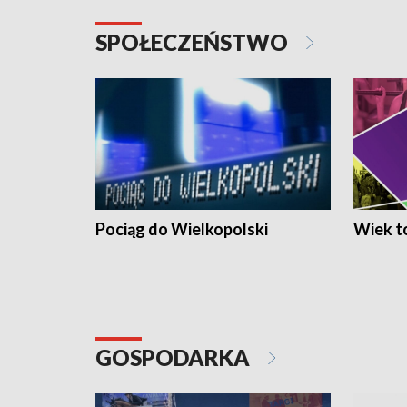
SPOŁECZEŃSTWO
Pociąg do Wielkopolski
Wiek to
GOSPODARKA