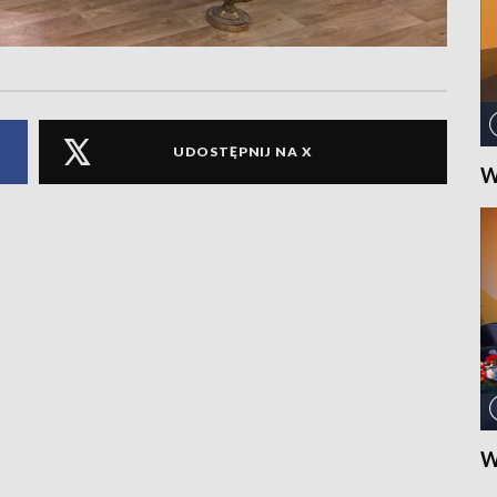
UDOSTĘPNIJ NA X
W
W