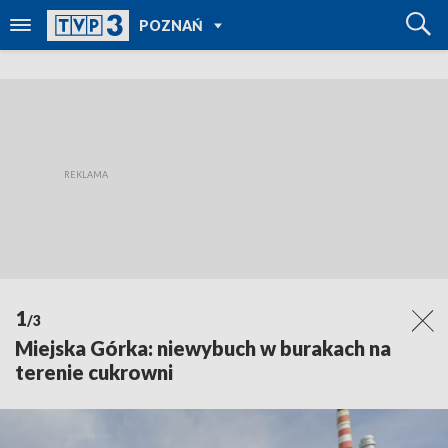
POWRÓT DO
POZNAŃ
TVP REGIONY
1
/3
Miejska Górka: niewybuch w burakach na
terenie cukrowni