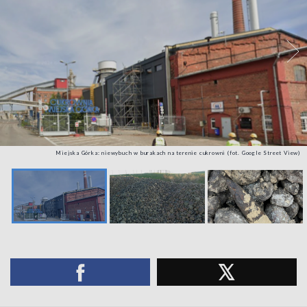
Miejska Górka: niewybuch w burakach na terenie cukrowni (fot. Google Street View)