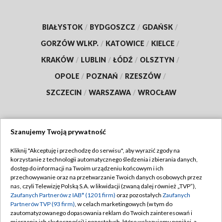
BIAŁYSTOK
/
BYDGOSZCZ
/
GDAŃSK
/
GORZÓW WLKP.
/
KATOWICE
/
KIELCE
/
KRAKÓW
/
LUBLIN
/
ŁÓDŹ
/
OLSZTYN
/
OPOLE
/
POZNAŃ
/
RZESZÓW
/
SZCZECIN
/
WARSZAWA
/
WROCŁAW
Szanujemy Twoją prywatność
Dołącz do nas:
Kliknij "Akceptuję i przechodzę do serwisu", aby wyrazić zgody na
korzystanie z technologii automatycznego śledzenia i zbierania danych,
TVP
dostęp do informacji na Twoim urządzeniu końcowym i ich
Abonament TVP
przechowywanie oraz na przetwarzanie Twoich danych osobowych przez
Regulamin TVP
nas, czyli Telewizję Polską S.A. w likwidacji (zwaną dalej również „TVP”),
Emisja w TVP
Polityka prywatności
Zaufanych Partnerów z IAB* (1201 firm)
oraz pozostałych
Zaufanych
Partnerów TVP (93 firm)
, w celach marketingowych (w tym do
Centrum informacji TVP
Moje zgody
zautomatyzowanego dopasowania reklam do Twoich zainteresowań i
mierzenia ich skuteczności) i pozostałych, które wskazujemy poniżej, a