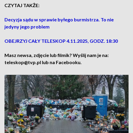
CZYTAJ TAKŻE:
Decyzja sądu w sprawie byłego burmistrza. To nie
jedyny jego problem
OBEJRZYJ CAŁY TELESKOP 4.11.2025, GODZ. 18:30
Masz newsa, zdjęcie lub filmik? Wyślij nam je na:
teleskop@tvp.pl lub na Facebooku.