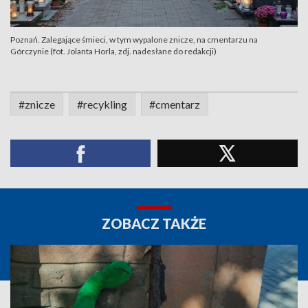
Poznań. Zalegające śmieci, w tym wypalone znicze, na cmentarzu na
Górczynie (fot. Jolanta Horla, zdj. nadesłane do redakcji)
#znicze
#recykling
#cmentarz
ZOBACZ TAKŻE