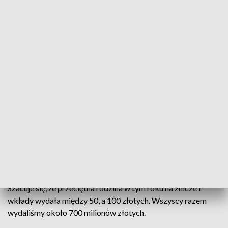
chociażby do produkcji butelek. Z tego powodu nie nadaje
się do ponownego użycia.
CZYTAJ TAKŻE:
Zlikwidują grób ofiar niemieckich
zbrodni? Chce tego parafia
Zniczodzielnie na cmentarzach
Sposobem na danie zniczom drugiego życia są tzw.
zniczodzielnie ustawiane na cmentarzach. Ponowne
wykorzystanie szklanej obudowy znicza to mały ukłon w
stronę ekologii. Jednak przy masie, z którą każdego roku
mamy do czynienia, dużo ważniejsza jest zmiana naszej
mentalności.
Szacuje się, że przeciętna rodzina w tym roku na znicze i
wkłady wydała między 50, a 100 złotych. Wszyscy razem
wydaliśmy około 700 milionów złotych.