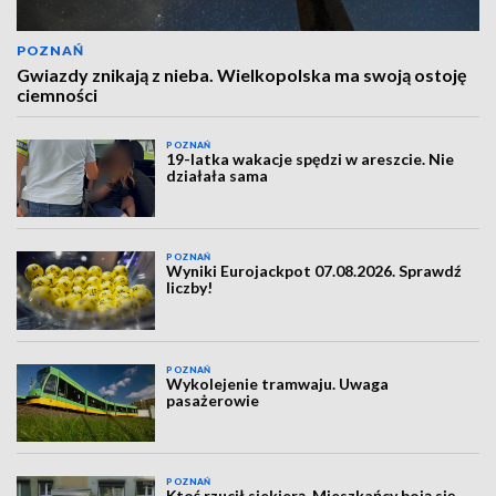
POZNAŃ
Gwiazdy znikają z nieba. Wielkopolska ma swoją ostoję
ciemności
POZNAŃ
19-latka wakacje spędzi w areszcie. Nie
działała sama
POZNAŃ
Wyniki Eurojackpot 07.08.2026. Sprawdź
liczby!
POZNAŃ
Wykolejenie tramwaju. Uwaga
pasażerowie
POZNAŃ
Ktoś rzucił siekierą. Mieszkańcy boją się