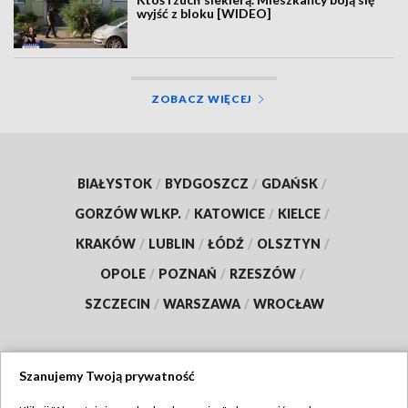
wyjść z bloku [WIDEO]
ZOBACZ WIĘCEJ
BIAŁYSTOK
/
BYDGOSZCZ
/
GDAŃSK
/
GORZÓW WLKP.
/
KATOWICE
/
KIELCE
/
KRAKÓW
/
LUBLIN
/
ŁÓDŹ
/
OLSZTYN
/
OPOLE
/
POZNAŃ
/
RZESZÓW
/
SZCZECIN
/
WARSZAWA
/
WROCŁAW
Szanujemy Twoją prywatność
Dołącz do nas: