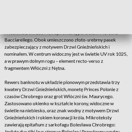
Jak wygląda nowy banknot?
Na przedniej stronie banknotu znajduje się wizerunek
Bolesława Chrobrego według grafiki Rudolfa Fryderyka
Friedleina z ok. 1857 r., inspirowanej portretem Marcella
Bacciarellego. Obok umieszczono złoto-srebrny pasek
zabezpieczający z motywem Drzwi Gnieźnieńskich i
nominałem. W centrum widoczny jest w świetle UV rok 1025,
a w prawym dolnym rogu – element recto-verso z
fragmentem Włóczni z Nętna.
Rewers banknotu w układzie pionowym przedstawia trzy
kwatery Drzwi Gnieźnieńskich, monetę Princes Polonie z
czasów Chrobrego oraz grot Włóczni św. Maurycego.
Zastosowano okienko w kształcie korony, widoczne w
świetle na niebiesko, oraz znak wodny z motywem Drzwi
Gnieźnieńskich i rokiem koronacji króla. Mikroteksty
zawierają epitafium z sarkofagu Bolesława Chrobrego:
Inclyte dux tibi laus strenue Boleslae
/ Przesławny wodzu,