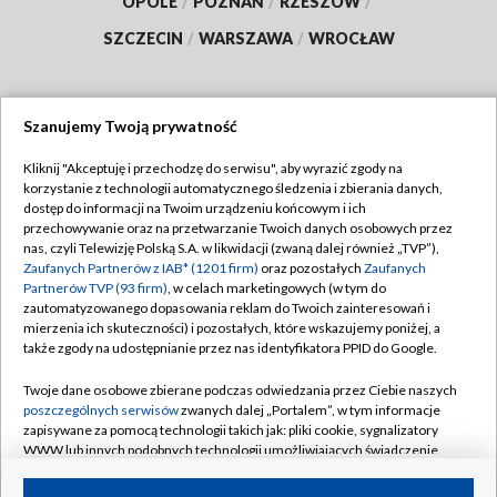
OPOLE
/
POZNAŃ
/
RZESZÓW
/
SZCZECIN
/
WARSZAWA
/
WROCŁAW
Szanujemy Twoją prywatność
Dołącz do nas:
Kliknij "Akceptuję i przechodzę do serwisu", aby wyrazić zgody na
korzystanie z technologii automatycznego śledzenia i zbierania danych,
TVP
dostęp do informacji na Twoim urządzeniu końcowym i ich
Abonament TVP
przechowywanie oraz na przetwarzanie Twoich danych osobowych przez
Regulamin TVP
nas, czyli Telewizję Polską S.A. w likwidacji (zwaną dalej również „TVP”),
Emisja w TVP
Polityka prywatności
Zaufanych Partnerów z IAB* (1201 firm)
oraz pozostałych
Zaufanych
Partnerów TVP (93 firm)
, w celach marketingowych (w tym do
Centrum informacji TVP
Moje zgody
zautomatyzowanego dopasowania reklam do Twoich zainteresowań i
mierzenia ich skuteczności) i pozostałych, które wskazujemy poniżej, a
Naziemna Telewizja Cyfrowa
Pomoc
także zgody na udostępnianie przez nas identyfikatora PPID do Google.
Sklep TVP
Biuro reklamy
Twoje dane osobowe zbierane podczas odwiedzania przez Ciebie naszych
Rada Programowa
Kontakt
poszczególnych serwisów
zwanych dalej „Portalem”, w tym informacje
zapisywane za pomocą technologii takich jak: pliki cookie, sygnalizatory
System NOS
WWW lub innych podobnych technologii umożliwiających świadczenie
dopasowanych i bezpiecznych usług, personalizację treści oraz reklam,
Informacje o nadawcy
Kanały
udostępnianie funkcji mediów społecznościowych oraz analizowanie