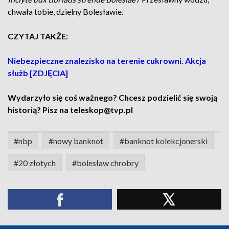
chwała tobie, dzielny Bolesławie.
CZYTAJ TAKŻE:
Niebezpieczne znalezisko na terenie cukrowni. Akcja
służb [ZDJĘCIA]
Wydarzyło się coś ważnego? Chcesz podzielić się swoją
historią? Pisz na teleskop@tvp.pl
#nbp
#nowy banknot
#banknot kolekcjonerski
#20 złotych
#bolesław chrobry