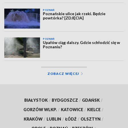
POZNAŃ
Poznańskie ulice jak rzeki. Będzie
powtórka? [ZDJĘCIA]
POZNAŃ
Upałów ciąg dalszy. Gdzie schłodzić się w
Poznaniu?
ZOBACZ WIĘCEJ
BIAŁYSTOK
/
BYDGOSZCZ
/
GDAŃSK
/
GORZÓW WLKP.
/
KATOWICE
/
KIELCE
/
KRAKÓW
/
LUBLIN
/
ŁÓDŹ
/
OLSZTYN
/