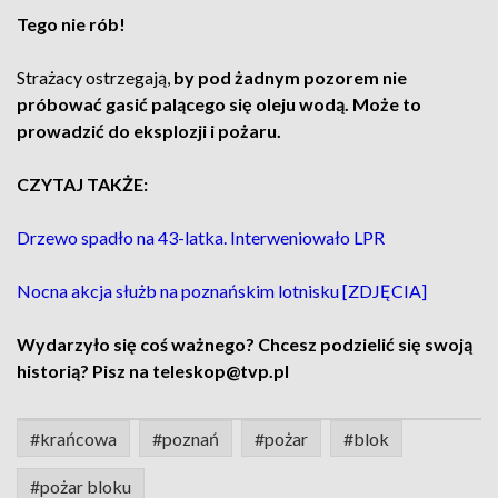
Tego nie rób!
Strażacy ostrzegają,
by pod żadnym pozorem nie
próbować gasić palącego się oleju wodą. Może to
prowadzić do eksplozji i pożaru.
CZYTAJ TAKŻE:
Drzewo spadło na 43-latka. Interweniowało LPR
Nocna akcja służb na poznańskim lotnisku [ZDJĘCIA]
Wydarzyło się coś ważnego? Chcesz podzielić się swoją
historią? Pisz na teleskop@tvp.pl
#krańcowa
#poznań
#pożar
#blok
#pożar bloku