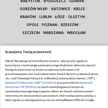
BIAŁYSTOK
/
BYDGOSZCZ
/
GDAŃSK
/
GORZÓW WLKP.
/
KATOWICE
/
KIELCE
/
KRAKÓW
/
LUBLIN
/
ŁÓDŹ
/
OLSZTYN
/
OPOLE
/
POZNAŃ
/
RZESZÓW
/
SZCZECIN
/
WARSZAWA
/
WROCŁAW
Szanujemy Twoją prywatność
Dołącz do nas:
Kliknij "Akceptuję i przechodzę do serwisu", aby wyrazić zgody na
korzystanie z technologii automatycznego śledzenia i zbierania danych,
TVP
dostęp do informacji na Twoim urządzeniu końcowym i ich
Abonament TVP
przechowywanie oraz na przetwarzanie Twoich danych osobowych przez
Regulamin TVP
nas, czyli Telewizję Polską S.A. w likwidacji (zwaną dalej również „TVP”),
Emisja w TVP
Polityka prywatności
Zaufanych Partnerów z IAB* (1201 firm)
oraz pozostałych
Zaufanych
Partnerów TVP (93 firm)
, w celach marketingowych (w tym do
Centrum informacji TVP
Moje zgody
zautomatyzowanego dopasowania reklam do Twoich zainteresowań i
mierzenia ich skuteczności) i pozostałych, które wskazujemy poniżej, a
Naziemna Telewizja Cyfrowa
Pomoc
także zgody na udostępnianie przez nas identyfikatora PPID do Google.
Sklep TVP
Biuro reklamy