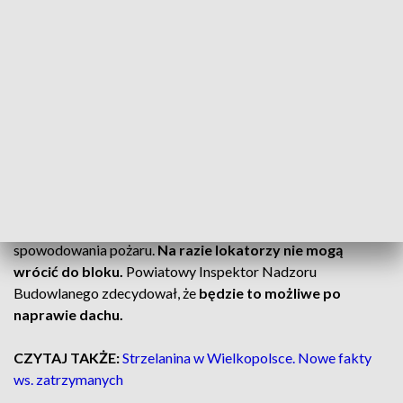
Przypomnijmy, pożar wybuchł w połowie sierpnia.
Ogień
strawił dach budynku i zniszczył mieszkania w pionie 4B
.
Na szczęście nikt z mieszkańców nie został poszkodowany.
CZYTAJ TAKŻE:
Wybuch w budynku wielorodzinnym. Są
ranni [ZDJĘCIA]
Co dalej z
mieszkańcami?
Śledztwo prowadzone jest w kierunku nieumyślnego
spowodowania pożaru.
Na razie lokatorzy nie mogą
wrócić do bloku.
Powiatowy Inspektor Nadzoru
Budowlanego zdecydował, że
będzie to możliwe po
naprawie dachu.
CZYTAJ TAKŻE:
Strzelanina w Wielkopolsce. Nowe fakty
ws. zatrzymanych