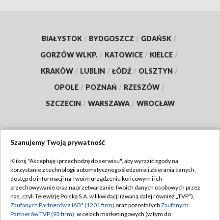
BIAŁYSTOK
/
BYDGOSZCZ
/
GDAŃSK
/
GORZÓW WLKP.
/
KATOWICE
/
KIELCE
/
KRAKÓW
/
LUBLIN
/
ŁÓDŹ
/
OLSZTYN
/
OPOLE
/
POZNAŃ
/
RZESZÓW
/
SZCZECIN
/
WARSZAWA
/
WROCŁAW
Szanujemy Twoją prywatność
Dołącz do nas:
Kliknij "Akceptuję i przechodzę do serwisu", aby wyrazić zgody na
korzystanie z technologii automatycznego śledzenia i zbierania danych,
TVP
dostęp do informacji na Twoim urządzeniu końcowym i ich
Abonament TVP
przechowywanie oraz na przetwarzanie Twoich danych osobowych przez
Regulamin TVP
nas, czyli Telewizję Polską S.A. w likwidacji (zwaną dalej również „TVP”),
Emisja w TVP
Zaufanych Partnerów z IAB* (1201 firm)
oraz pozostałych
Zaufanych
Polityka prywatności
Partnerów TVP (93 firm)
, w celach marketingowych (w tym do
Centrum informacji TVP