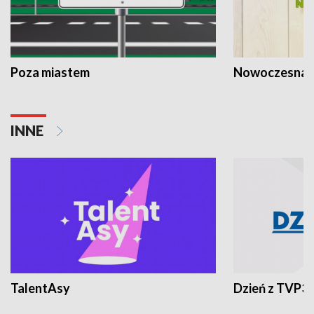
Poza miastem
Nowoczesna 
INNE
TalentAsy
Dzień z TVP3