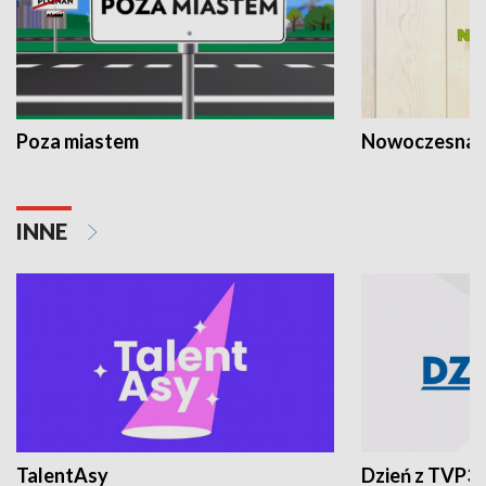
Poza miastem
Nowoczesna 
INNE
TalentAsy
Dzień z TVP3