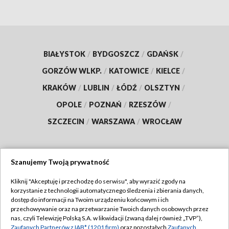
BIAŁYSTOK
/
BYDGOSZCZ
/
GDAŃSK
/
GORZÓW WLKP.
/
KATOWICE
/
KIELCE
/
KRAKÓW
/
LUBLIN
/
ŁÓDŹ
/
OLSZTYN
/
OPOLE
/
POZNAŃ
/
RZESZÓW
/
SZCZECIN
/
WARSZAWA
/
WROCŁAW
Szanujemy Twoją prywatność
Dołącz do nas:
Kliknij "Akceptuję i przechodzę do serwisu", aby wyrazić zgody na
korzystanie z technologii automatycznego śledzenia i zbierania danych,
TVP
dostęp do informacji na Twoim urządzeniu końcowym i ich
Abonament TVP
przechowywanie oraz na przetwarzanie Twoich danych osobowych przez
Regulamin TVP
nas, czyli Telewizję Polską S.A. w likwidacji (zwaną dalej również „TVP”),
Emisja w TVP
Zaufanych Partnerów z IAB* (1201 firm)
oraz pozostałych
Zaufanych
Polityka prywatności