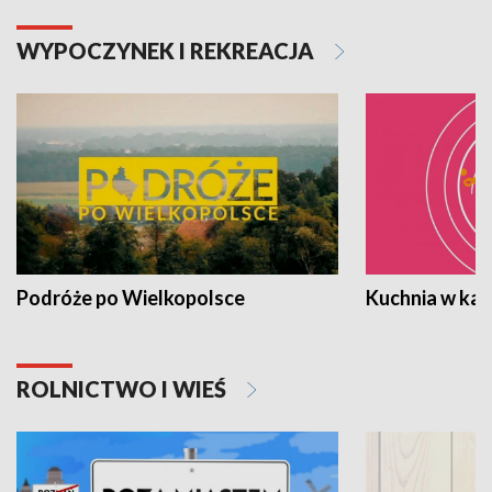
WYPOCZYNEK I REKREACJA
Podróże po Wielkopolsce
Kuchnia w ka
ROLNICTWO I WIEŚ