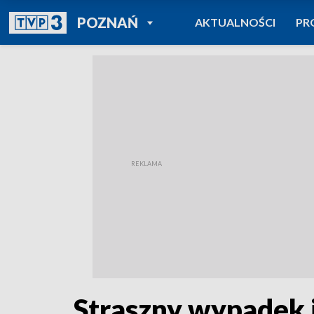
POWRÓT DO
POZNAŃ
AKTUALNOŚCI
PR
TVP REGIONY
Straszny wypadek 