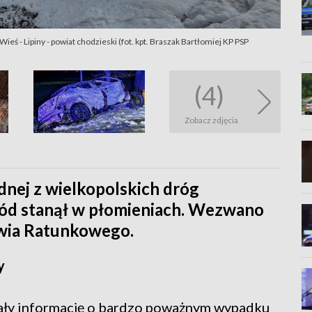
ś - Lipiny - powiat chodzieski (fot. kpt. Braszak Bartłomiej KP PSP
(4)
Zobacz zdjęcia
nej z wielkopolskich dróg
ód stanął w płomieniach. Wezwano
wia Ratunkowego.
y
ały informację o bardzo poważnym wypadku