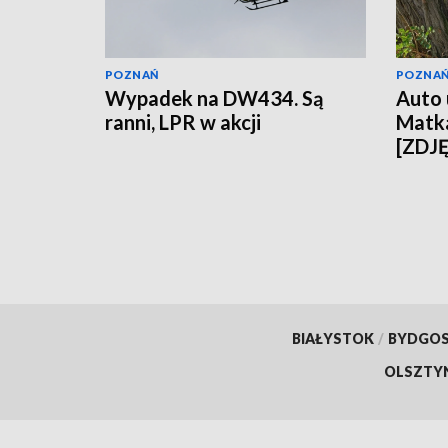
POZNAŃ
POZNA
Wypadek na DW434. Są
Auto 
ranni, LPR w akcji
Matka
[ZDJ
BIAŁYSTOK
/
BYDGO
OLSZTY