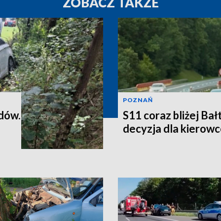
ZOBACZ TAKŻE
POZNAŃ
dów.
S11 coraz bliżej Ba
decyzja dla kierowc