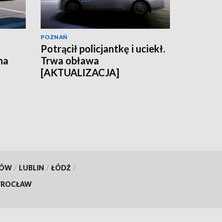
POZNAŃ
Potrącił policjantkę i uciekł.
na
Trwa obława
[AKTUALIZACJA]
KÓW
/
LUBLIN
/
ŁÓDŹ
/
ROCŁAW