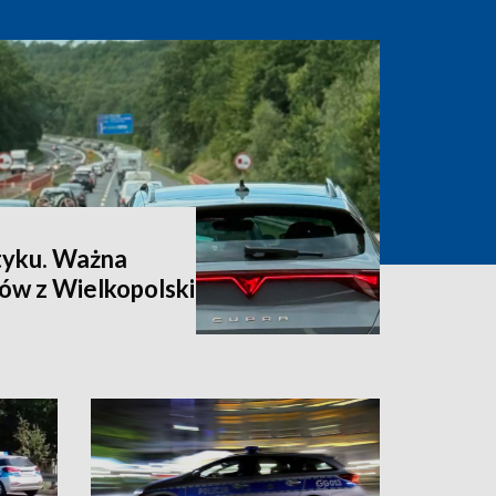
łtyku. Ważna
ów z Wielkopolski