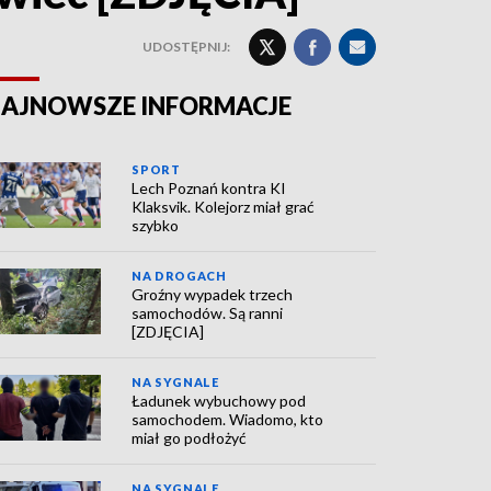
UDOSTĘPNIJ:
AJNOWSZE INFORMACJE
SPORT
Lech Poznań kontra KI
Klaksvik. Kolejorz miał grać
szybko
NA DROGACH
Groźny wypadek trzech
samochodów. Są ranni
[ZDJĘCIA]
NA SYGNALE
Ładunek wybuchowy pod
samochodem. Wiadomo, kto
miał go podłożyć
NA SYGNALE