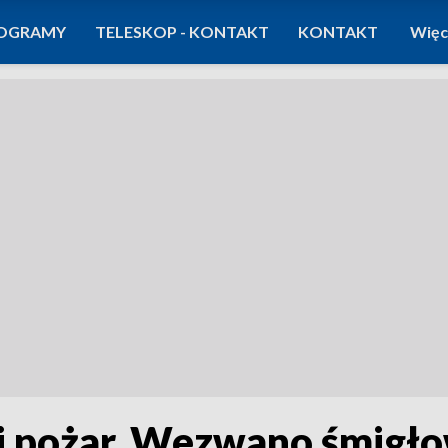
OGRAMY
TELESKOP - KONTAKT
KONTAKT
Więc
i pożar. Wezwano śmigło