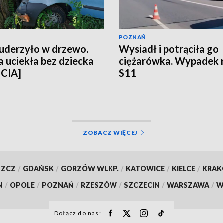
Ń
POZNAŃ
uderzyło w drzewo.
Wysiadł i potrąciła go
 uciekła bez dziecka
ciężarówka. Wypadek 
ĘCIA]
S11
ZOBACZ WIĘCEJ
SZCZ
/
GDAŃSK
/
GORZÓW WLKP.
/
KATOWICE
/
KIELCE
/
KRA
N
/
OPOLE
/
POZNAŃ
/
RZESZÓW
/
SZCZECIN
/
WARSZAWA
/
W
Dołącz do nas: