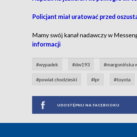
Policjant miał uratować przed oszustam
Mamy swój kanał nadawczy w Messen
informacji
#wypadek
#dw193
#margonińska 
#powiat chodzieski
#lpr
#toyota
UDOSTĘPNIJ NA FACEBOOKU