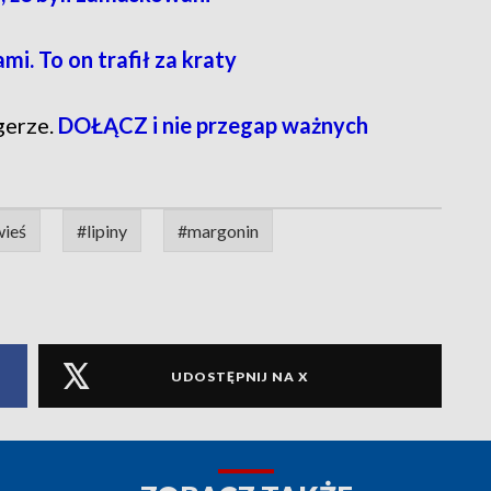
i. To on trafił za kraty
gerze.
DOŁĄCZ i nie przegap ważnych
wieś
#lipiny
#margonin
UDOSTĘPNIJ NA X