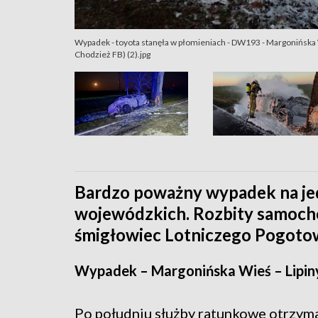
Wypadek - toyota stanęła w płomieniach - DW193 - Margonińska Wie
Chodzież FB) (2).jpg
Bardzo poważny wypadek na jed
wojewódzkich. Rozbity samoch
śmigłowiec Lotniczego Pogoto
Wypadek – Margonińska Wieś – Lipin
Po południu służby ratunkowe otrzym