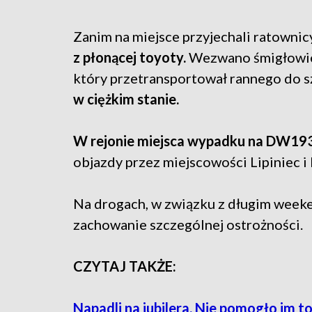
Zanim na miejsce przyjechali ratownic
z płonącej toyoty.
Wezwano śmigłowie
który przetransportował rannego do szp
w ciężkim stanie.
W rejonie miejsca wypadku na DW193 
objazdy przez miejscowości Lipiniec 
Na drogach, w związku z długim weeke
zachowanie szczególnej ostrożności.
CZYTAJ TAKŻE:
Napadli na jubilera. Nie pomogło im t