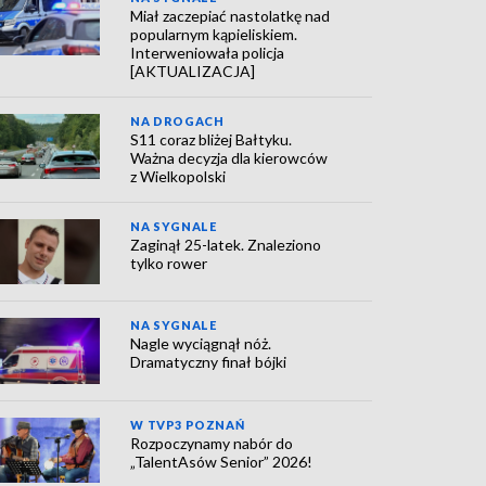
Miał zaczepiać nastolatkę nad
popularnym kąpieliskiem.
Interweniowała policja
[AKTUALIZACJA]
NA DROGACH
S11 coraz bliżej Bałtyku.
Ważna decyzja dla kierowców
z Wielkopolski
NA SYGNALE
Zaginął 25-latek. Znaleziono
tylko rower
NA SYGNALE
Nagle wyciągnął nóż.
Dramatyczny finał bójki
W TVP3 POZNAŃ
Rozpoczynamy nabór do
„TalentAsów Senior” 2026!