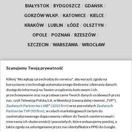
BIAŁYSTOK
/
BYDGOSZCZ
/
GDAŃSK
/
GORZÓW WLKP.
/
KATOWICE
/
KIELCE
/
KRAKÓW
/
LUBLIN
/
ŁÓDŹ
/
OLSZTYN
/
OPOLE
/
POZNAŃ
/
RZESZÓW
/
SZCZECIN
/
WARSZAWA
/
WROCŁAW
Szanujemy Twoją prywatność
Dołącz do nas:
Kliknij "Akceptuję i przechodzę do serwisu", aby wyrazić zgody na
korzystanie z technologii automatycznego śledzenia i zbierania danych,
TVP
dostęp do informacji na Twoim urządzeniu końcowym i ich
Abonament TVP
przechowywanie oraz na przetwarzanie Twoich danych osobowych przez
Regulamin TVP
nas, czyli Telewizję Polską S.A. w likwidacji (zwaną dalej również „TVP”),
Emisja w TVP
Polityka prywatności
Zaufanych Partnerów z IAB* (1201 firm)
oraz pozostałych
Zaufanych
Partnerów TVP (93 firm)
, w celach marketingowych (w tym do
Centrum informacji TVP
Moje zgody
zautomatyzowanego dopasowania reklam do Twoich zainteresowań i
mierzenia ich skuteczności) i pozostałych, które wskazujemy poniżej, a
Naziemna Telewizja Cyfrowa
Pomoc
także zgody na udostępnianie przez nas identyfikatora PPID do Google.