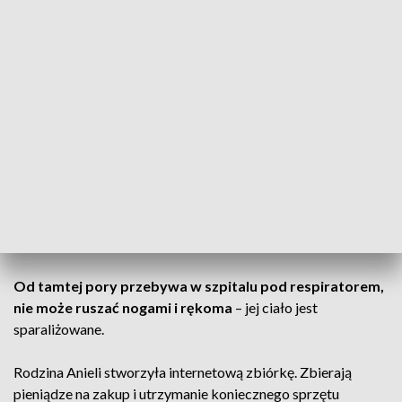
zostały cztery osoby
. W tym mała Aniela. Dziewczynka
jechała
wraz ze swoją mamą i starszą siostrą.
Dziecko było nieprzytomne, konieczna była reanimacja. Na
miejsce wypadku zadysponowano śmigłowiec LPR.
Ratownikom udało się przywrócić funkcje życiowe
dziewczynki, jednak obrażenia były poważne.
CZYTAJ TAKŻE:
Liczyła się każda chwila. Czworonożny
bohater z regionu [ZDJĘCIA]
Aniela potrzebuje pomocy
Od tamtej pory przebywa w szpitalu pod respiratorem,
nie może ruszać nogami i rękoma
– jej ciało jest
sparaliżowane.
Rodzina Anieli stworzyła internetową zbiórkę. Zbierają
pieniądze na zakup i utrzymanie koniecznego sprzętu